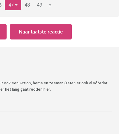
6
47
48
49
»
Naar laatste reactie
r zit ook een Action, hema en zeeman (zaten er ook al vóórdat
ker het lang gaat redden hier.