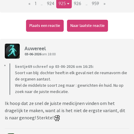
«
1
..
924
925
926
..
959
»
Plaats een reactie
Naar laatste reactie
Auwereel
03-06-2026
om 18:00
lientje69 schreef op 03-06-2026 om 16:25:
Soort van blij: dochter heeft in elk geval niet de reumavorm die
de organen aantast.
Wel de middelste soort zeg maar : gewrichten én huid. Nu op
zoek naar de juiste medicatie.
Ik hoop dat ze snel de juiste medicijnen vinden om het
dragelijk te maken, want al is het niet de ergste variant, dit
is naar genoeg! Sterkte!