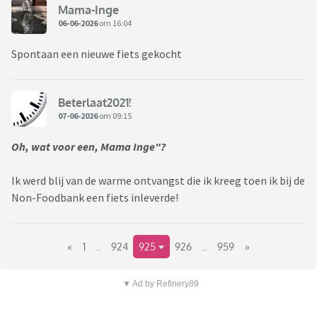
Mama-Inge
06-06-2026
om 16:04
Spontaan een nieuwe fiets gekocht
Beterlaat2021!
07-06-2026
om 09:15
Oh, wat voor een, Mama Inge"?
Ik werd blij van de warme ontvangst die ik kreeg toen ik bij de
Non-Foodbank een fiets inleverde!
«
1
..
924
925
926
..
959
»
▼ Ad by Refinery89