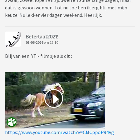
zwaar, zoveel lopen en sjouwen en zulke lange dagen, maar
dat is gewoon wennen. Tot nu toe ben ik erg blij met mijn
keuze. Nu lekker vier dagen weekend. Heerlijk.
Beterlaat2021!
05-06-2026
om 12:10
Blij van een YT - filmpje als dit :
https://www.youtube.com/watch?v=CMCppoP94Vg