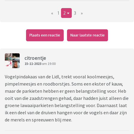
schimmelen waren, het heeft natuurlijk ook enorm veel
«
1
2
3
»
geregend.
Plaats een reactie
Naar laatste reactie
citroentje
15-11-2023
om 19:00
Vogelpindakaas van de Lidl, trekt vooral koolmeesjes,
pimpelmeesjes en roodborstjes. Soms een ekster of kauw,
maar de parkieten hebben er geen belangstelling voor. Heb
ooit van die zaadstrengen gehad, daar hadden juist alleen die
groene lawaaiparkieten belangstelling voor. Daarnaast laat
ik een deel van de druiven hangen voor de vogels en daar zijn
de merels en spreeuwen blij mee.