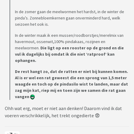
In de zomer gaan de meelwormen het hardst, in de winter de
pinda’s. Zonnebloemkernen gaan onverminderd hard, welk
seizoen het ook is.
In de winter maak ik een mussen/roodborstjes/merelmix van
havermout, ossenwit,100% pindakaas, rozijnen en
meelwormen.
Die ligt op een rooster op de grond en die
vul ik dagelijks bij omdat ik die niet ‘ratproof’ kan
ophangen.
De rest hangt zo, dat de ratten er niet bij kunnen komen.
Al is er wel een rat geweest die een sprong van 1,5 meter
waagde en toch op de pindasilo wist te landen, maar dat
zag mijn kat, riep mij en toen zijn we samen die rat gaan
vangen
Ohh wat erg, moet er niet aan denken! Daarom vind ik dat
voeren verschrikkelijk, het trekt ongedierte 😨