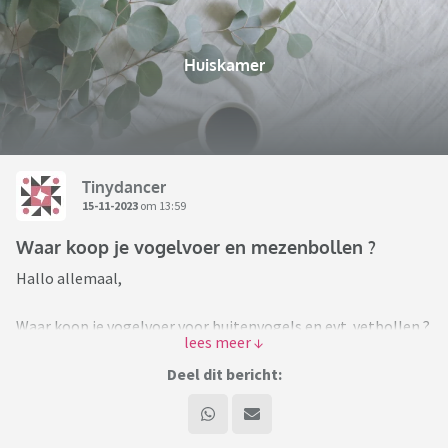
Huiskamer
Tinydancer
15-11-2023
om 13:59
Waar koop je vogelvoer en mezenbollen ?
Hallo allemaal,
Waar koop je vogelvoer voor buitenvogels en evt. vetbollen ?
Bevalt het qua
kwaliteit, dat de bollen goed blijven en dat de vogels er
Deel dit bericht:
graag van eten ?
Zelf 2 mezenbollen weg moeten doen omdat ze aan het