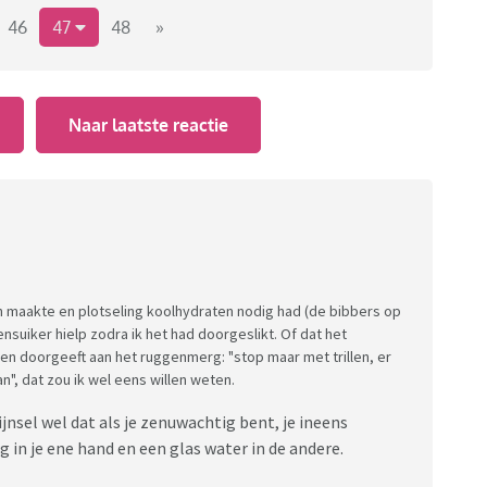
46
47
48
»
Naar laatste reactie
ten maakte en plotseling koolhydraten nodig had (de bibbers op
nsuiker hielp zodra ik het had doorgeslikt. Of dat het
en doorgeeft aan het ruggenmerg: "stop maar met trillen, er
, dat zou ik wel eens willen weten.
ijnsel wel dat als je zenuwachtig bent, je ineens
in je ene hand en een glas water in de andere.