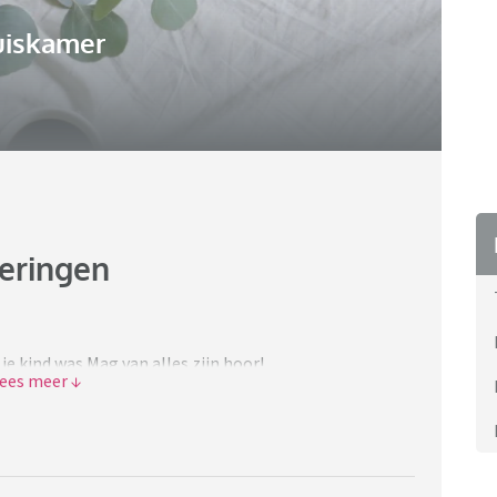
uiskamer
neringen
je kind was.Mag van alles zijn hoor!
de tijd"