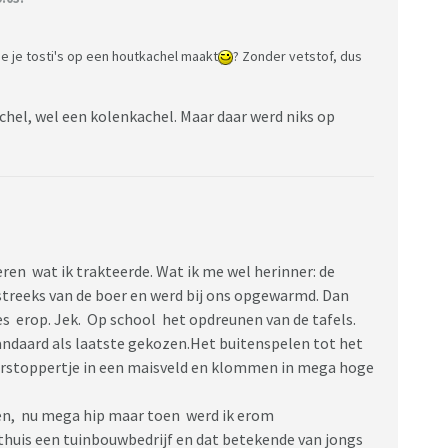
hoe je tosti's op een houtkachel maakt
? Zonder vetstof, dus
chel, wel een kolenkachel. Maar daar werd niks op
ren wat ik trakteerde. Wat ik me wel herinner: de
streeks van de boer en werd bij ons opgewarmd. Dan
ies erop. Jek. Op school het opdreunen van de tafels.
tandaard als laatste gekozen.Het buitenspelen tot het
erstoppertje in een maisveld en klommen in mega hoge
en, nu mega hip maar toen werd ik erom
thuis een tuinbouwbedrijf en dat betekende van jongs