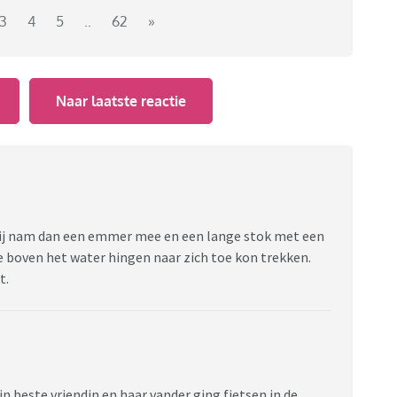
3
4
5
..
62
»
Naar laatste reactie
Hij nam dan een emmer mee en een lange stok met een
e boven het water hingen naar zich toe kon trekken.
t.
n beste vriendin en haar vander ging fietsen in de