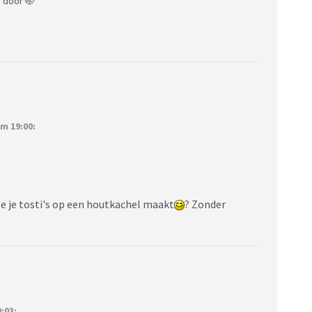
 door 🤭
m 19:00:
hoe je tosti's op een houtkachel maakt
? Zonder
:03: