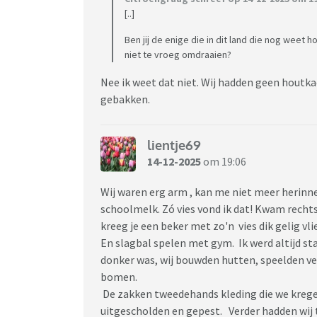
[..]
Ben jij de enige die in dit land die nog weet 
niet te vroeg omdraaien?
Nee ik weet dat niet. Wij hadden geen houtka
gebakken.
lientje69
14-12-2025
om 19:06
Wij waren erg arm , kan me niet meer herinne
schoolmelk. Zó vies vond ik dat! Kwam recht
kreeg je een beker met zo'n vies dik gelig vl
En slagbal spelen met gym. Ik werd altijd s
donker was, wij bouwden hutten, speelden v
bomen.
De zakken tweedehands kleding die we kreg
uitgescholden en gepest. Verder hadden wij 