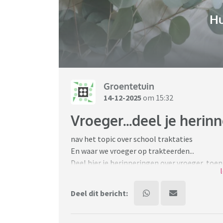
H
Groentetuin
14-12-2025
om 15:32
Vroeger...deel je herin
nav het topic over school traktaties
En waar we vroeger op trakteerden...
Deel hier je herinneringen over vroeger, toen 
Misschien brengt het anderen weer " terug in 
Leuk als je de tijd er ongeveer bij kan zetten.
Deel dit bericht: