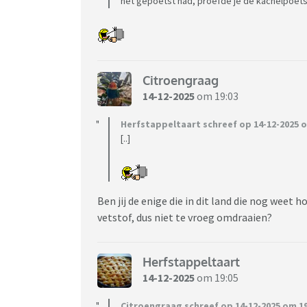
net gepoetst had, proefde je de kachelpoets
Citroengraag
14-12-2025
om 19:03
Herfstappeltaart schreef op 14-12-2025 o
[..]
Ben jij de enige die in dit land die nog weet 
vetstof, dus niet te vroeg omdraaien?
Herfstappeltaart
14-12-2025
om 19:05
Citroengraag schreef op 14-12-2025 om 19