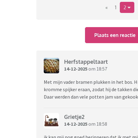
«
1
2
Plaats een reactie
Herfstappeltaart
14-12-2025
om 18:57
Met mijn vader bramen plukken in het bos. 
kromme spijker eraan, zodat hij de takken di
Daar werden dan vele potten jam van gekook
Grietje2
14-12-2025
om 18:58
ik kan mij nog goed herinneren dat ik met mij