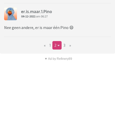
er.is.maar.1.Pino
04-12-2021
om 06:27
Nee geen andere, er is maar één Pino 😄
«
1
2
3
»
▼ Ad by Refinery89