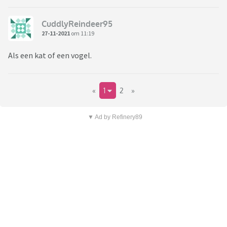
CuddlyReindeer95
27-11-2021
om 11:19
Als een kat of een vogel.
«
1
2
»
▼ Ad by Refinery89