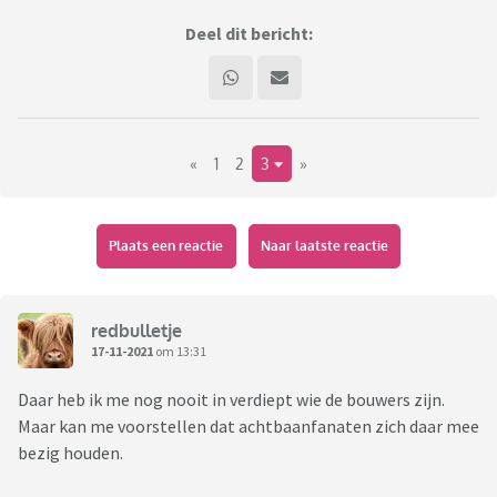
Deel dit bericht:
«
1
2
3
»
Plaats een reactie
Naar laatste reactie
redbulletje
17-11-2021
om 13:31
Daar heb ik me nog nooit in verdiept wie de bouwers zijn.
Maar kan me voorstellen dat achtbaanfanaten zich daar mee
bezig houden.