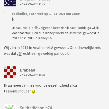
17-11-2021
om 14:32
redbulletje schreef op 17-11-2021 om 13:59:
[..]
Jaaaa, die is 't! 😍 Volgende keer dat ik naar Florida ga wil ik
daar naartoe. Ben al in Disney world en Universal geweest in
2017 en in 2010 in Disney LA.
Wij zijn in 2011 in Anaheim/LA geweest. Onze huwelijksreis
was dat
echt een geweldig park ook!
Brabeau
17-11-2021
om 15:28
Ik ga meestal mee voor de gezelligheid a.k.a.
tassenbijhouder
SpiritedMagpie74