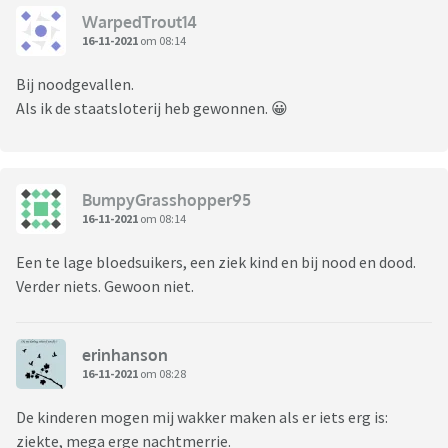
WarpedTrout14
16-11-2021
om 08:14
Bij noodgevallen.
Als ik de staatsloterij heb gewonnen. 😀
BumpyGrasshopper95
16-11-2021
om 08:14
Een te lage bloedsuikers, een ziek kind en bij nood en dood.
Verder niets. Gewoon niet.
erinhanson
16-11-2021
om 08:28
De kinderen mogen mij wakker maken als er iets erg is:
ziekte, mega erge nachtmerrie.