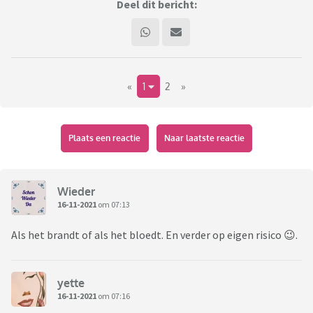
Deel dit bericht:
«
1
2
»
Plaats een reactie
Naar laatste reactie
Wieder
16-11-2021
om 07:13
Als het brandt of als het bloedt. En verder op eigen risico 😉.
yette
16-11-2021
om 07:16