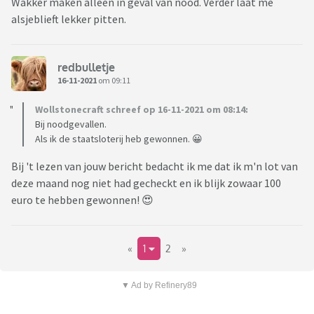
Wakker maken alleen in geval van nood. Verder laat me
alsjeblieft lekker pitten.
redbulletje
16-11-2021
om 09:11
Wollstonecraft schreef op 16-11-2021 om 08:14:
Bij noodgevallen.
Als ik de staatsloterij heb gewonnen. 😀
Bij 't lezen van jouw bericht bedacht ik me dat ik m'n lot van
deze maand nog niet had gecheckt en ik blijk zowaar 100
euro te hebben gewonnen! 😍
«
1
2
»
▼ Ad by Refinery89