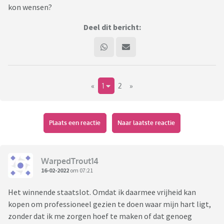
kon wensen?
Deel dit bericht:
«
1
2
»
Plaats een reactie
Naar laatste reactie
WarpedTrout14
16-02-2022
om 07:21
Het winnende staatslot. Omdat ik daarmee vrijheid kan
kopen om professioneel gezien te doen waar mijn hart ligt,
zonder dat ik me zorgen hoef te maken of dat genoeg