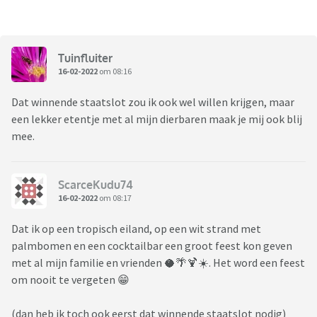
Tuinfluiter
16-02-2022
om 08:16
Dat winnende staatslot zou ik ook wel willen krijgen, maar
een lekker etentje met al mijn dierbaren maak je mij ook blij
mee.
ScarceKudu74
16-02-2022
om 08:17
Dat ik op een tropisch eiland, op een wit strand met
palmbomen en een cocktailbar een groot feest kon geven
met al mijn familie en vrienden 🥥🌴🍹☀️. Het word een feest
om nooit te vergeten 😁
(dan heb ik toch ook eerst dat winnende staatslot nodig)