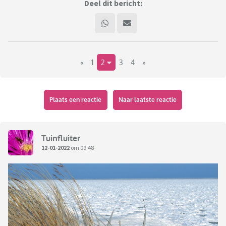
Deel dit bericht:
«
1
2
3
4
»
Plaats een reactie
Naar laatste reactie
Tuinfluiter
12-01-2022
om 09:48