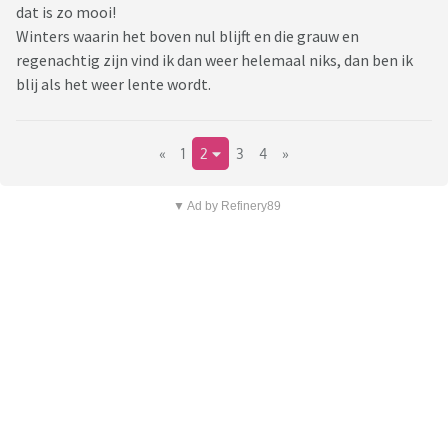
dat is zo mooi!
Winters waarin het boven nul blijft en die grauw en
regenachtig zijn vind ik dan weer helemaal niks, dan ben ik
blij als het weer lente wordt.
«
1
2
3
4
»
▼ Ad by Refinery89