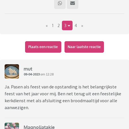
vraag er al stond. Zo'n momentje van de dag, zeg maar. Ik ga
daar de komende tijd graag mee verder.
«
1
2
3
4
»
Dat brengt mij bij mijn eerste vraag.
Met Pasen vieren de Christenen dat Jezus opstaat uit de
dood, nadat hij gekruisigd en begraven is. Sta jij deze dagen
Plaats een reactie
Naar laatste reactie
stil bij deze gebeurtenis? Of is Pasen voor jou een feest met
vooral lekker ontbijtjes, brunches en chocolade paaseieren
zoeken en eten? Of doe je gewoon helemaal niets aan
mut
Pasen?
09-04-2023
om 12:28
Ja. Pasen als feest van de opstanding is het belangrijkste
feest van het jaar voor mij. Ben net terug uit een feestelijke
kerkdienst met als afsluiting een broodmaaltijd voor alle
aanwezigen.
Magnoliatakje