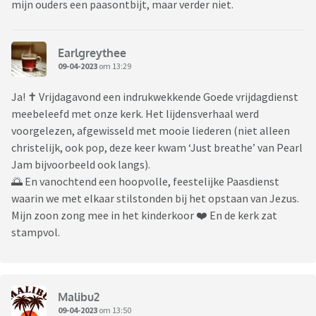
mijn ouders een paasontbijt, maar verder niet.
Earlgreythee
09-04-2023
om 13:29
Ja! ✝️ Vrijdagavond een indrukwekkende Goede vrijdagdienst
meebeleefd met onze kerk. Het lijdensverhaal werd
voorgelezen, afgewisseld met mooie liederen (niet alleen
christelijk, ook pop, deze keer kwam ‘Just breathe’ van Pearl
Jam bijvoorbeeld ook langs).
🌅 En vanochtend een hoopvolle, feestelijke Paasdienst
waarin we met elkaar stilstonden bij het opstaan van Jezus.
Mijn zoon zong mee in het kinderkoor ❤️ En de kerk zat
stampvol.
Malibu2
09-04-2023
om 13:50