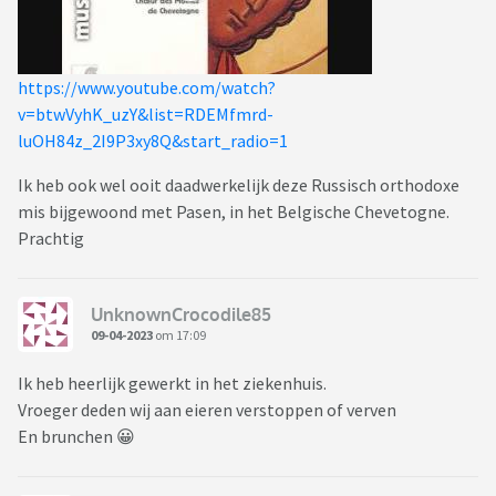
https://www.youtube.com/watch?
v=btwVyhK_uzY&list=RDEMfmrd-
luOH84z_2I9P3xy8Q&start_radio=1
Ik heb ook wel ooit daadwerkelijk deze Russisch orthodoxe
mis bijgewoond met Pasen, in het Belgische Chevetogne.
Prachtig
UnknownCrocodile85
09-04-2023
om 17:09
Ik heb heerlijk gewerkt in het ziekenhuis.
Vroeger deden wij aan eieren verstoppen of verven
En brunchen 😀