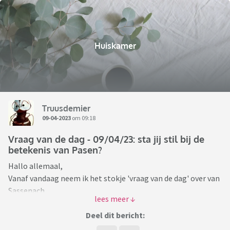
Huiskamer
Truusdemier
09-04-2023
om 09:18
Vraag van de dag - 09/04/23: sta jij stil bij de
betekenis van Pasen?
Hallo allemaal,
Vanaf vandaag neem ik het stokje 'vraag van de dag' over van
Sassenach.
Dank je wel Sassenach voor alle vragen die je voor ons op het
Deel dit bericht:
forum hebt gezet! Ik keek elke ochtend even of de nieuwe