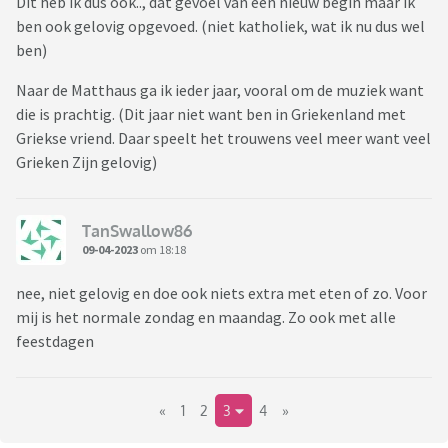
Dit heb ik dus ook.., dat gevoel van een nieuw begin maar ik
ben ook gelovig opgevoed. (niet katholiek, wat ik nu dus wel
ben)
Naar de Matthaus ga ik ieder jaar, vooral om de muziek want
die is prachtig. (Dit jaar niet want ben in Griekenland met
Griekse vriend. Daar speelt het trouwens veel meer want veel
Grieken Zijn gelovig)
TanSwallow86
09-04-2023
om 18:18
nee, niet gelovig en doe ook niets extra met eten of zo. Voor
mij is het normale zondag en maandag. Zo ook met alle
feestdagen
«
1
2
3
4
»