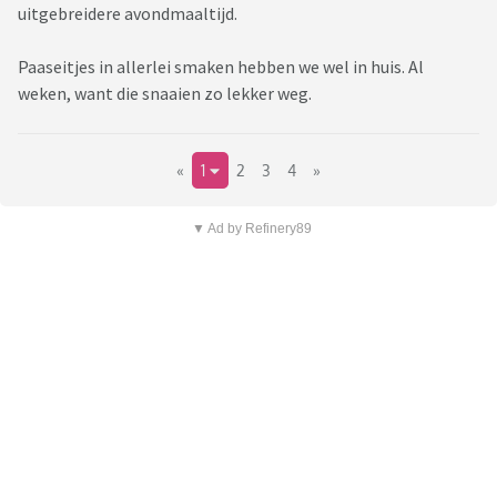
uitgebreidere avondmaaltijd.
Paaseitjes in allerlei smaken hebben we wel in huis. Al
weken, want die snaaien zo lekker weg.
«
1
2
3
4
»
▼ Ad by Refinery89