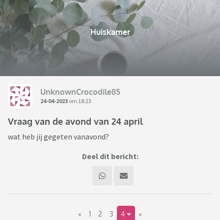
Huiskamer
UnknownCrocodile85
24-04-2023
om 18:23
Vraag van de avond van 24 april
wat heb jij gegeten vanavond?
Deel dit bericht:
«
1
2
3
4
»