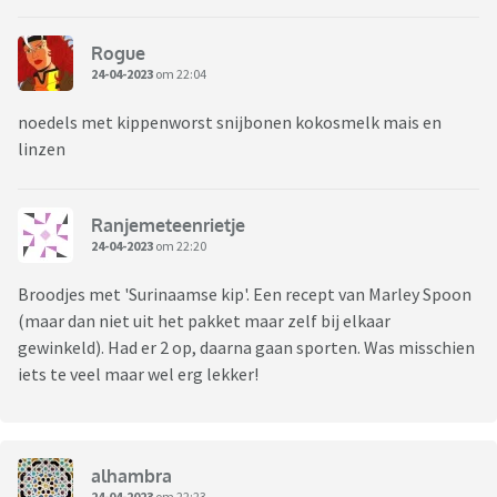
Rogue
24-04-2023
om 22:04
noedels met kippenworst snijbonen kokosmelk mais en
linzen
Ranjemeteenrietje
24-04-2023
om 22:20
Broodjes met 'Surinaamse kip'. Een recept van Marley Spoon
(maar dan niet uit het pakket maar zelf bij elkaar
gewinkeld). Had er 2 op, daarna gaan sporten. Was misschien
iets te veel maar wel erg lekker!
alhambra
24-04-2023
om 22:23