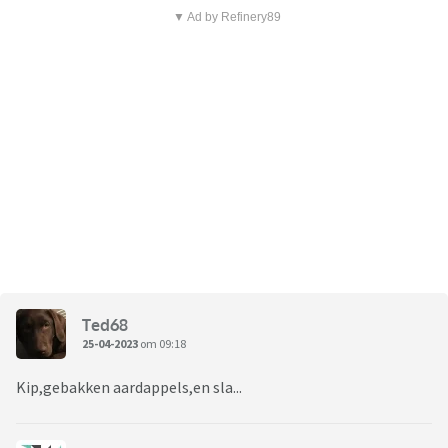
▼ Ad by Refinery89
Ted68
25-04-2023
om 09:18
Kip,gebakken aardappels,en sla...