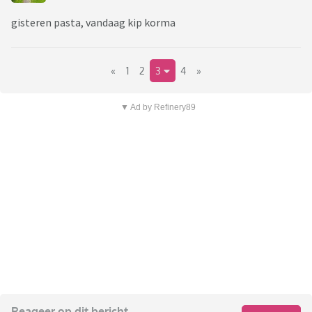
gisteren pasta, vandaag kip korma
«
1
2
3
4
»
▼ Ad by Refinery89
Reageer op dit bericht