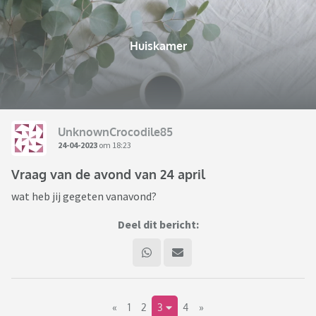
Huiskamer
UnknownCrocodile85
24-04-2023
om 18:23
Vraag van de avond van 24 april
wat heb jij gegeten vanavond?
Deel dit bericht:
«
1
2
3
4
»