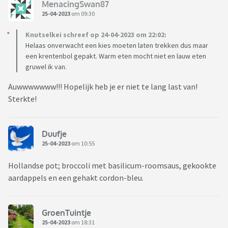
MenacingSwan87
25-04-2023
om 09:30
Knutselkei schreef op 24-04-2023 om 22:02:
Helaas onverwacht een kies moeten laten trekken dus maar
een krentenbol gepakt. Warm eten mocht niet en lauw eten
gruwel ik van.
Auwwwwwww!!! Hopelijk heb je er niet te lang last van!
Sterkte!
Duufje
25-04-2023
om 10:55
Hollandse pot; broccoli met basilicum-roomsaus, gekookte
aardappels en een gehakt cordon-bleu.
GroenTuintje
25-04-2023
om 18:31