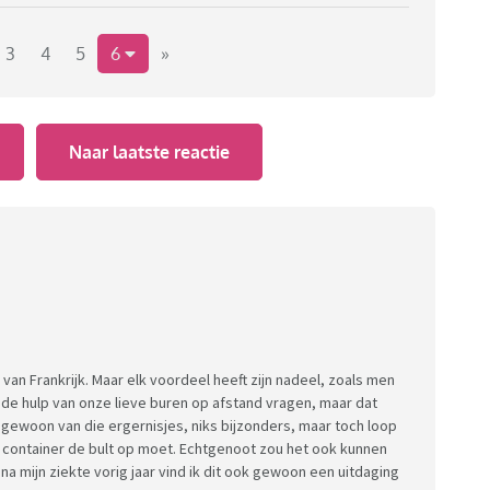
3
4
5
6
»
Naar laatste reactie
an Frankrijk. Maar elk voordeel heeft zijn nadeel, zoals men
d de hulp van onze lieve buren op afstand vragen, maar dat
n gewoon van die ergernisjes, niks bijzonders, maar toch loop
e container de bult op moet. Echtgenoot zou het ook kunnen
na mijn ziekte vorig jaar vind ik dit ook gewoon een uitdaging