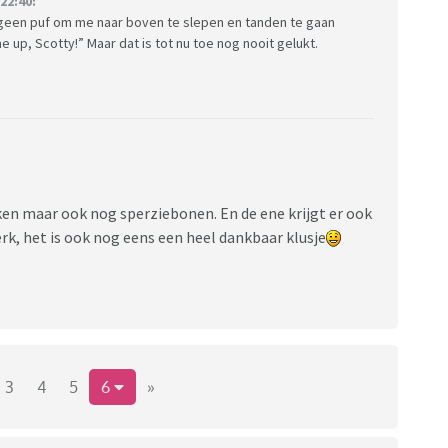
22:40:
r geen puf om me naar boven te slepen en tanden te gaan
up, Scotty!” Maar dat is tot nu toe nog nooit gelukt.
en maar ook nog sperziebonen. En de ene krijgt er ook
erk, het is ook nog eens een heel dankbaar klusje
3
4
5
6
»