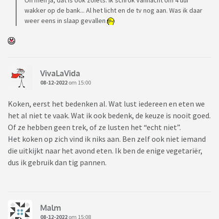
Oh mèn ja, dat is ook zoiets. Ik schrok vannacht om 4 uur
wakker op de bank... Al het licht en de tv nog aan. Was ik daar
weer eens in slaap gevallen
VivaLaVida
08-12-2022
om 15:00
Koken, eerst het bedenken al. Wat lust iedereen en eten we
het al niet te vaak. Wat ik ook bedenk, de keuze is nooit goed.
Of ze hebben geen trek, of ze lusten het “echt niet”.
Het koken op zich vind ik niks aan. Ben zelf ook niet iemand
die uitkijkt naar het avond eten. Ik ben de enige vegetariër,
dus ik gebruik dan tig pannen.
Malm
08-12-2022
om 15:08