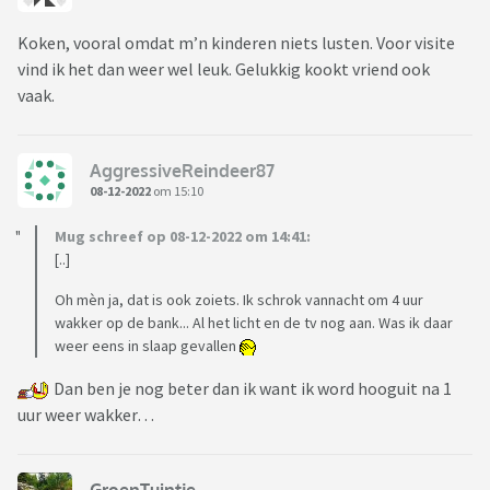
Koken, vooral omdat m’n kinderen niets lusten. Voor visite
vind ik het dan weer wel leuk. Gelukkig kookt vriend ook
vaak.
AggressiveReindeer87
08-12-2022
om 15:10
Mug schreef op 08-12-2022 om 14:41:
[..]
Oh mèn ja, dat is ook zoiets. Ik schrok vannacht om 4 uur
wakker op de bank... Al het licht en de tv nog aan. Was ik daar
weer eens in slaap gevallen
Dan ben je nog beter dan ik want ik word hooguit na 1
uur weer wakker…
GroenTuintje