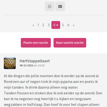
«
1
2
3
4
5
6
»
Plaats een reactie
Naar laatste reactie
Herfstappeltaart
08-12-2022
om 13:30
Al die dingen die jullie noemen doe ik eerder op de avond al.
Rond een uur of negen trek ik mijn pyjama aan en poets ik
mijn tanden. Ik drink daarna alleen nog water.
Tanden flossen en stoken doe ik ook eerder op de avond. Dan
kan ik na negenen nog heerlijk t.v. kijken en langzaam
wegzakken in halfslaap. Dan hoef ik voor het slapen alleen