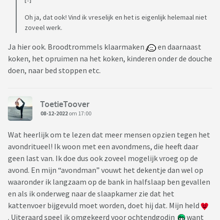
Oh ja, dat ook! Vind ik vreselijk en het is eigenlijk helemaal niet
zoveel werk.
Ja hier ook. Broodtrommels klaarmaken
en daarnaast
koken, het opruimen na het koken, kinderen onder de douche
doen, naar bed stoppen etc.
ToetieToover
08-12-2022
om 17:00
Wat heerlijk om te lezen dat meer mensen opzien tegen het
avondritueel! Ik woon met een avondmens, die heeft daar
geen last van. Ik doe dus ook zoveel mogelijk vroeg op de
avond. En mijn “avondman” vouwt het dekentje dan wel op
waaronder ik langzaam op de bank in halfslaap ben gevallen
en als ik onderweg naar de slaapkamer zie dat het
kattenvoer bijgevuld moet worden, doet hij dat. Mijn held
. Uiteraard speel ik omgekeerd voor ochtendgodin
want