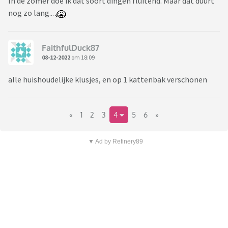
In de zomer doe ik dat soort dingen fluitend. Maar dat duurt
nog zo lang...
FaithfulDuck87
08-12-2022
om 18:09
alle huishoudelijke klusjes, en op 1 kattenbak verschonen
«
1
2
3
4
5
6
»
▼ Ad by Refinery89