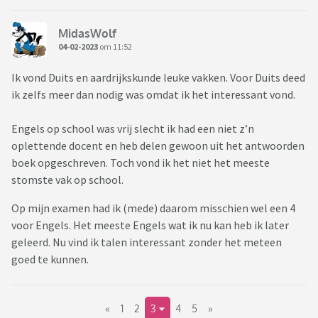
MidasWolf
04-02-2023
om 11:52
Ik vond Duits en aardrijkskunde leuke vakken. Voor Duits deed
ik zelfs meer dan nodig was omdat ik het interessant vond.
Engels op school was vrij slecht ik had een niet z’n
oplettende docent en heb delen gewoon uit het antwoorden
boek opgeschreven. Toch vond ik het niet het meeste
stomste vak op school.
Op mijn examen had ik (mede) daarom misschien wel een 4
voor Engels. Het meeste Engels wat ik nu kan heb ik later
geleerd. Nu vind ik talen interessant zonder het meteen
goed te kunnen.
«
1
2
3
4
5
»