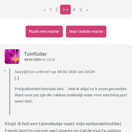
«
1
2
3
4
5
»
Plaats een reactie
Naar laatste reactie
Tuinfluiter
04-02-2023
om 10:28
SuzyQFive schreef op 04-02-2023 om 10:19:
[..]
Pretpakketten bestaan niet… Heb ik altijd zo’n onzin gevonden.
Want voor jou zijn die vakken makkelijk maar voor een bèta juist
weer niet.
Klopt ik heb een talendeukje naast mijn wiskundeknobbel.
Engels kostte mij erg veel moeite en tijd de exacte vakken