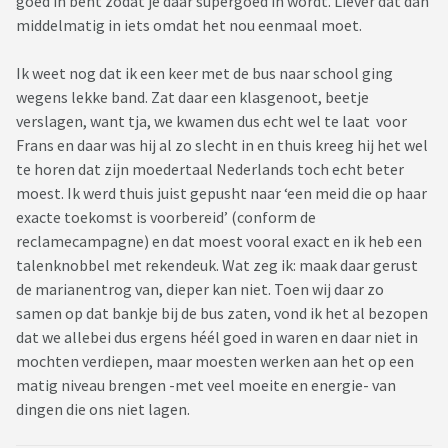
goed in bent zodat je daar supergoed in wordt. Liever dat dan
middelmatig in iets omdat het nou eenmaal moet.
Ik weet nog dat ik een keer met de bus naar school ging
wegens lekke band. Zat daar een klasgenoot, beetje
verslagen, want tja, we kwamen dus echt wel te laat voor
Frans en daar was hij al zo slecht in en thuis kreeg hij het wel
te horen dat zijn moedertaal Nederlands toch echt beter
moest. Ik werd thuis juist gepusht naar ‘een meid die op haar
exacte toekomst is voorbereid’ (conform de
reclamecampagne) en dat moest vooral exact en ik heb een
talenknobbel met rekendeuk. Wat zeg ik: maak daar gerust
de marianentrog van, dieper kan niet. Toen wij daar zo
samen op dat bankje bij de bus zaten, vond ik het al bezopen
dat we allebei dus ergens héél goed in waren en daar niet in
mochten verdiepen, maar moesten werken aan het op een
matig niveau brengen -met veel moeite en energie- van
dingen die ons niet lagen.