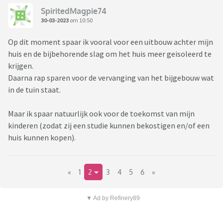
SpiritedMagpie74
30-03-2023
om 10:50
Op dit moment spaar ik vooral voor een uitbouw achter mijn
huis en de bijbehorende slag om het huis meer geisoleerd te
krijgen.
Daarna rap sparen voor de vervanging van het bijgebouw wat
in de tuin staat.
Maar ik spaar natuurlijk ook voor de toekomst van mijn
kinderen (zodat zij een studie kunnen bekostigen en/of een
huis kunnen kopen).
«
1
2
3
4
5
6
»
▼ Ad by Refinery89