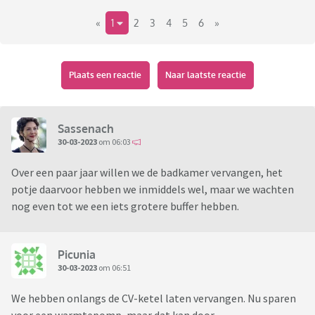
«
1
2
3
4
5
6
»
Plaats een reactie
Naar laatste reactie
Sassenach
30-03-2023
om 06:03
Over een paar jaar willen we de badkamer vervangen, het
potje daarvoor hebben we inmiddels wel, maar we wachten
nog even tot we een iets grotere buffer hebben.
Picunia
30-03-2023
om 06:51
We hebben onlangs de CV-ketel laten vervangen. Nu sparen