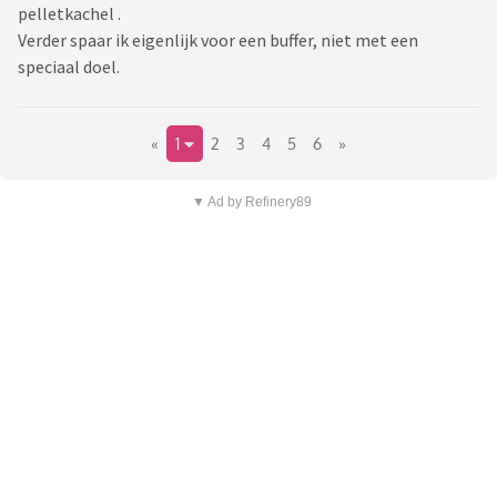
pelletkachel .
Verder spaar ik eigenlijk voor een buffer, niet met een
speciaal doel.
«
1
2
3
4
5
6
»
▼ Ad by Refinery89