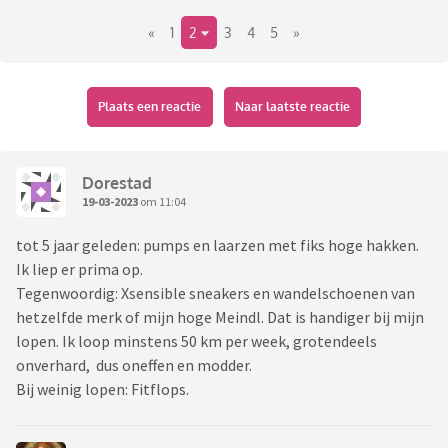
«
1
2
3
4
5
»
Plaats een reactie
Naar laatste reactie
Dorestad
19-03-2023
om 11:04
tot 5 jaar geleden: pumps en laarzen met fiks hoge hakken.
Ik liep er prima op.
Tegenwoordig: Xsensible sneakers en wandelschoenen van
hetzelfde merk of mijn hoge Meindl. Dat is handiger bij mijn
lopen. Ik loop minstens 50 km per week, grotendeels
onverhard, dus oneffen en modder.
Bij weinig lopen: Fitflops.