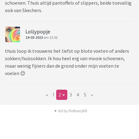
schoenen. Thuis altijd pantoffels of slippers, beide toevallig
ook van Skechers.
Lollypopje
19-03-2023
om 13:52
thuis loop ik trouwens het liefst op blote voeten of anders
sokken/huissokken. Ik hou heel erg van mooie schoenen,
maar weinig fijners dan de grond onder mijn voeten te
voelen 😊
«
1
2
3
4
5
»
▼ Ad by Refinery89