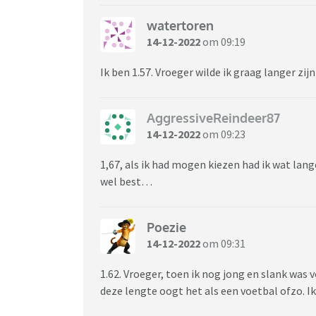
watertoren
14-12-2022
om 09:19
Ik ben 1.57. Vroeger wilde ik graag langer zij
AggressiveReindeer87
14-12-2022
om 09:23
1,67, als ik had mogen kiezen had ik wat lange
wel best…
Poezie
14-12-2022
om 09:31
1.62. Vroeger, toen ik nog jong en slank was 
deze lengte oogt het als een voetbal ofzo. Ik