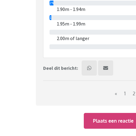
2%
1.90m - 1.94m
1%
1.95m - 1.99m
0%
2.00m of langer
0%
Deel dit bericht:
«
1
2
Plaats een reactie