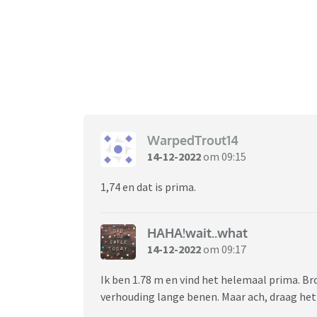
WarpedTrout14
14-12-2022
om 09:15
1,74 en dat is prima.
HAHA!wait..what
14-12-2022
om 09:17
Ik ben 1.78 m en vind het helemaal prima. Bro
verhouding lange benen. Maar ach, draag het 