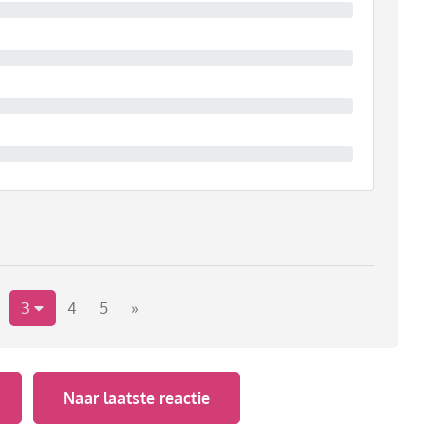
3
4
5
»
Naar laatste reactie