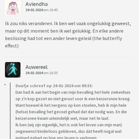
Aviendha
24-01-2024
om 16:45
Ik zou niks veranderen. Ik ben wel vaak ongelukkig geweest,
maar op dit moment ben ik wel gelukkig. En elke andere
beslissing had tot een ander leven geleid (the butterfly
effect)
Auwereel
24-01-2024
om 16:53
Duufje schreef op 24-01-2024 om 09:33:
Dan had ik aan het begin van mijn bevalling het hele ziekenhuis
op z'n kop gezet en niet gerust voor ik een keizersnee kreeg.
Want hoewel ik het nergens op kon stoelen, heb ik mijn hele
(helse) bevalling het gevoel gehad dat dat nodig was. En die
keizersnee kwam uiteindelijk wel, maar net te laat.
Ik ben (wij zijn eigenlijk, het is ook het leven van mijn man)
ongewenst kinderloos gebleven, dus dat heeft nogal wat
invloed gehad op hoe ons leven is verlopen.