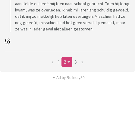
aanstelde en heeft mij toen naar school gebracht. Toen hij terug
kwam, was ze overleden. Ik heb mij jarenlang schuldig gevoeld,
dat ik mij zo makkelijk heb laten overtuigen. Misschien had ze
nog geleefd, misschien had het geen verschil gemaakt, maar
ze was in ieder geval niet alleen gestorven.
«
1
2
3
»
▼ Ad by Refinery89