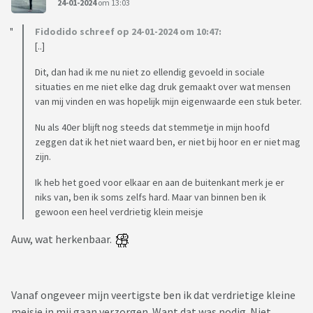
24-01-2024
om 13:03
Fidodido schreef op 24-01-2024 om 10:47:
[..]
Dit, dan had ik me nu niet zo ellendig gevoeld in sociale
situaties en me niet elke dag druk gemaakt over wat mensen
van mij vinden en was hopelijk mijn eigenwaarde een stuk beter.
Nu als 40er blijft nog steeds dat stemmetje in mijn hoofd
zeggen dat ik het niet waard ben, er niet bij hoor en er niet mag
zijn.
Ik heb het goed voor elkaar en aan de buitenkant merk je er
niks van, ben ik soms zelfs hard. Maar van binnen ben ik
gewoon een heel verdrietig klein meisje
Auw, wat herkenbaar.
Vanaf ongeveer mijn veertigste ben ik dat verdrietige kleine
meisje in mij gaan verzorgen. Want dat was nodig. Niet