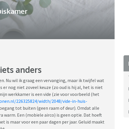
uiskamer
 iets anders
n. Nu wil ik graag een vervanging, maar ik twijfel wat
r nog niet zoveel keuze (zo oud is hij al, het is niet
 mijn werkkamer is een vide (zie voor voorbeeld (het
onen.nl/226325824/width/2048/vide-in-huis-
toegang tot buiten (geen raam of deur). Omdat alle
ra warm. Een (mobiele airco) is geen optie. Dat hoeft
 het is maar voor een paar dagen per jaar. Geluid maakt
ikt.