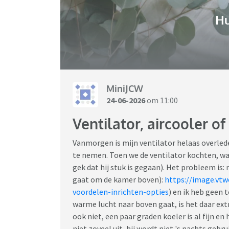
H
MiniJCW
24-06-2026
om 11:00
Ventilator, aircooler of
Vanmorgen is mijn ventilator helaas overlede
te nemen. Toen we de ventilator kochten, was e
gek dat hij stuk is gegaan). Het probleem is:
gaat om de kamer boven):
https://image.vtw
voordelen-inrichten-opties
) en ik heb geen 
warme lucht naar boven gaat, is het daar ext
ook niet, een paar graden koeler is al fijn en
niet zoveel uit, hij wordt niet 's nachts gebru