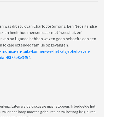
zen was dit stuk van Charlotte Simons. Een Nederlandse
 gezien heeft hoe mensen daar met ‘weeshuizen’
ur van oa Uganda hebben wezen geen behoefte aan een
n lokale extended familie opgevangen.
-monica-en-laila-kunnen-we-het-alsjeblieft-even-
bia-48f35e8e3454
.
lwerking. Laten we de discussie maar stoppen. Ik bedoelde het
 nu zal er een hoop moeten gebeuren en zal het nog lang duren.