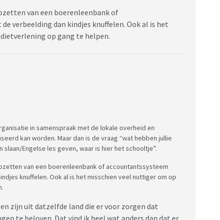
opzetten van een boerenleenbank of
e verbeelding dan kindjes knuffelen. Ook al is het
edietverlening op gang te helpen.
lporganisatie in samenspraak met de lokale overheid en
liseerd kan worden. Maar dan is de vraag “wat hebben jullie
slaan/Engelse les geven, waar is hier het schooltje”.
 opzetten van een boerenleenbank of accountantssysteem
ndjes knuffelen. Ook al is het misschien veel nuttiger om op
n.
en zijn uit datzelfde land die er voor zorgen dat
en te beloven. Dat vind ik heel wat anders dan dat er