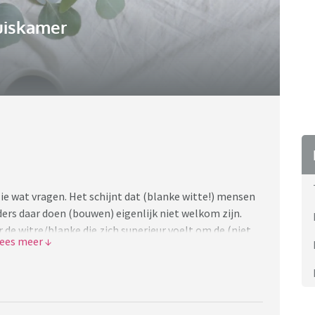
uiskamer
llie wat vragen. Het schijnt dat (blanke witte!) mensen
ders daar doen (bouwen) eigenlijk niet welkom zijn.
 de witre/blanke die zich superieur voelt om de (niet
en gelegen want ik wist dit oprecht niet. Nu dacht ik
 laat voelen als ik kleding breng of geld geef aan
 en heb weleens grote bedragen bij elkaar gesponsert.
and kwetsen wil ik natuurlijk niet. Maar goed hier
het zo was zoals ik hierboven beschrijf?