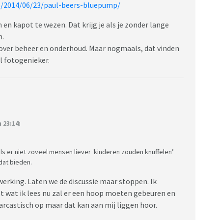
nl/2014/06/23/paul-beers-bluepump/
n kapot te wezen. Dat krijg je als je zonder lange
n.
 over beheer en onderhoud. Maar nogmaals, dat vinden
l fotogenieker.
 23:14:
s er niet zoveel mensen liever ‘kinderen zouden knuffelen’
dat bieden.
werking. Laten we de discussie maar stoppen. Ik
st wat ik lees nu zal er een hoop moeten gebeuren en
 sarcastisch op maar dat kan aan mij liggen hoor.