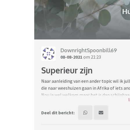
H
DownrightSpoonbill69
08-08-2021
om 21:23
Superieur zijn
Naar aanleiding van een ander topic wil ik ju
die naar weeshuizen gaan in Afrika of iets an
Nou ja wel welkom maar het is dan schijnbaar
witte blanke) te helpen. Ik heb onder een ste
dus dat ik zeer waarschijnlijk mensen zich rot
Deel dit bericht:
goede doelen. Ja ik geef dus aan weeshuizen
Ik heb besloten daar mee te stoppen want iem
komt mijn vraag aan jullie: wisten jullie dat 