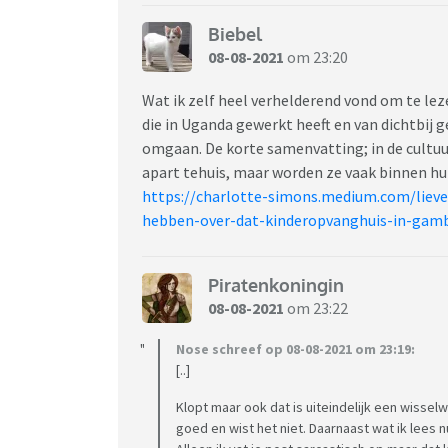
Biebel
08-08-2021
om 23:20
Wat ik zelf heel verhelderend vond om te le
die in Uganda gewerkt heeft en van dichtbij
omgaan. De korte samenvatting; in de cultu
apart tehuis, maar worden ze vaak binnen hu
https://charlotte-simons.medium.com/lieve
hebben-over-dat-kinderopvanghuis-in-gam
Piratenkoningin
08-08-2021
om 23:22
Nose schreef op 08-08-2021 om 23:19:
[..]
Klopt maar ook dat is uiteindelijk een wisse
goed en wist het niet. Daarnaast wat ik lees