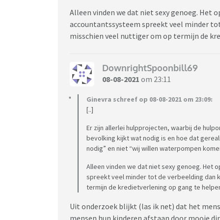
Alleen vinden we dat niet sexy genoeg. Het 
accountantssysteem spreekt veel minder tot d
misschien veel nuttiger om op termijn de kr
DownrightSpoonbill69
08-08-2021
om 23:11
Ginevra schreef op 08-08-2021 om 23:09:
[..]
Er zijn allerlei hulpprojecten, waarbij de hu
bevolking kijkt wat nodig is en hoe dat gerea
nodig” en niet “wij willen waterpompen komen 
Alleen vinden we dat niet sexy genoeg. Het
spreekt veel minder tot de verbeelding dan ki
termijn de kredietverlening op gang te helpe
Uit onderzoek blijkt (las ik net) dat het mens
mensen hun kinderen afstaan door mooie ding