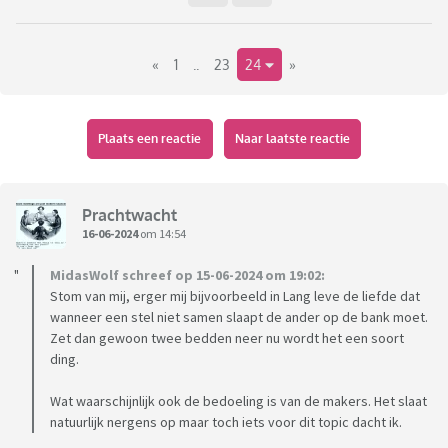
Ik snap eigenlijk niet waarom ik dan zo kan fixeren op een
nutteloos detail, maar het stoort me op zo'n moment dan
«
1
..
23
24
»
mateloos. Zal ook wel beetje te maken hebben met het feit
dat ik nog moe ben of zo, want de rest van de dag heb ik
eigenlijk niet zo'n onbenullige ergernisjes. Ik val er ook
niemand mee lastig, want er is uiteraard geen wet die zegt
Plaats een reactie
Naar laatste reactie
dat je boter niet mag insteken of dat je etiketjes volledig
moet aftrekken.
Prachtwacht
Herkennen jullie het wel ? En heb je ook zoiets ?
16-06-2024
om 14:54
MidasWolf schreef op 15-06-2024 om 19:02:
Stom van mij, erger mij bijvoorbeeld in Lang leve de liefde dat
wanneer een stel niet samen slaapt de ander op de bank moet.
Zet dan gewoon twee bedden neer nu wordt het een soort
ding.
Wat waarschijnlijk ook de bedoeling is van de makers. Het slaat
natuurlijk nergens op maar toch iets voor dit topic dacht ik.