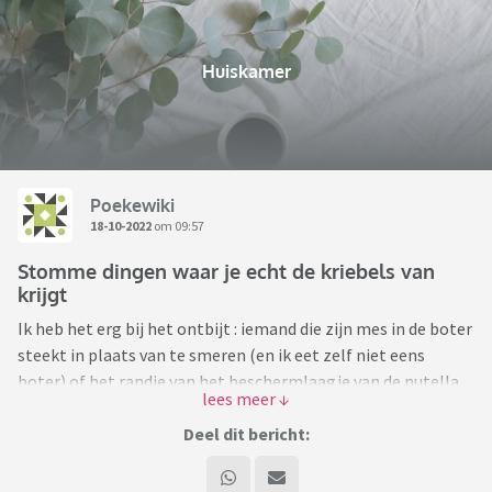
Huiskamer
Poekewiki
18-10-2022
om 09:57
Stomme dingen waar je echt de kriebels van
krijgt
Ik heb het erg bij het ontbijt : iemand die zijn mes in de boter
steekt in plaats van te smeren (en ik eet zelf niet eens
boter) of het randje van het beschermlaagje van de nutella
wat er nog half aan hangt. Ik word er echt super kriebelig
van en dan moet ik het ook weer rechtsmeren in het geval
Deel dit bericht:
van de boter of er af halen in het geval van die randjes.