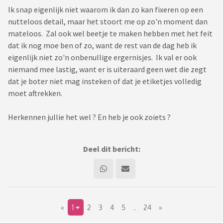
Ik snap eigenlijk niet waarom ik dan zo kan fixeren op een
nutteloos detail, maar het stoort me op zo'n moment dan
mateloos. Zal ook wel beetje te maken hebben met het feit
dat ik nog moe ben of zo, want de rest van de dag heb ik
eigenlijk niet zo'n onbenullige ergernisjes. Ik val er ook
niemand mee lastig, want er is uiteraard geen wet die zegt
dat je boter niet mag insteken of dat je etiketjes volledig
moet aftrekken.
Herkennen jullie het wel ? En heb je ook zoiets ?
Deel dit bericht:
«
1
2
3
4
5
..
24
»