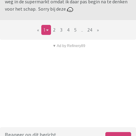
weg in de supermarkt omdat ik daar pas begin na te denken
voor het schap. Sorry bij deze
«
1
2
3
4
5
..
24
»
▼ Ad by Refinery89
Reageer op dit bericht