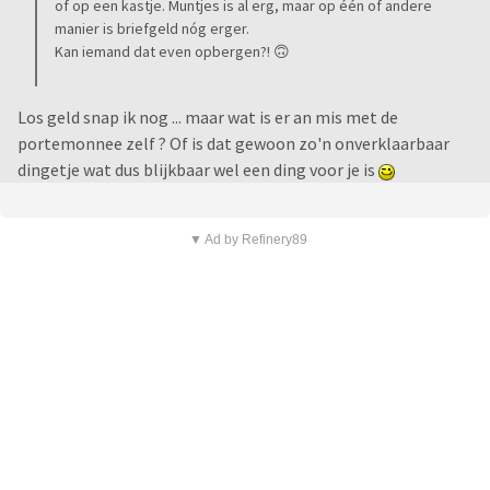
of op een kastje. Muntjes is al erg, maar op één of andere
manier is briefgeld nóg erger.
Kan iemand dat even opbergen?! 🙃
Los geld snap ik nog ... maar wat is er an mis met de
portemonnee zelf ? Of is dat gewoon zo'n onverklaarbaar
dingetje wat dus blijkbaar wel een ding voor je is
▼ Ad by Refinery89