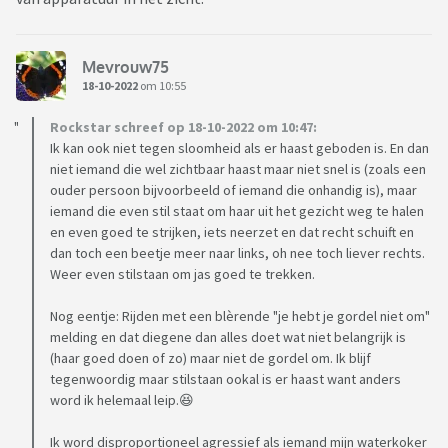
Mevrouw75
18-10-2022
om 10:55
Rockstar schreef op 18-10-2022 om 10:47:
Ik kan ook niet tegen sloomheid als er haast geboden is. En dan
niet iemand die wel zichtbaar haast maar niet snel is (zoals een
ouder persoon bijvoorbeeld of iemand die onhandig is), maar
iemand die even stil staat om haar uit het gezicht weg te halen
en even goed te strijken, iets neerzet en dat recht schuift en
dan toch een beetje meer naar links, oh nee toch liever rechts.
Weer even stilstaan om jas goed te trekken.
Nog eentje: Rijden met een blèrende "je hebt je gordel niet om"
melding en dat diegene dan alles doet wat niet belangrijk is
(haar goed doen of zo) maar niet de gordel om. Ik blijf
tegenwoordig maar stilstaan ookal is er haast want anders
word ik helemaal leip.😆
Ik word disproportioneel agressief als iemand mijn waterkoker