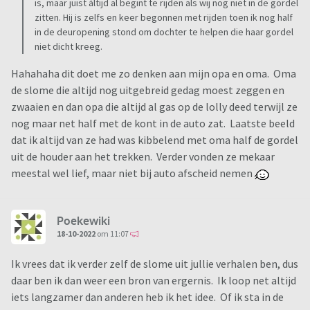
is, maar juist áltijd al begint te rijden als wij nog niet in de gordel
zitten. Hij is zelfs en keer begonnen met rijden toen ik nog half
in de deuropening stond om dochter te helpen die haar gordel
niet dicht kreeg.
Hahahaha dit doet me zo denken aan mijn opa en oma. Oma
de slome die altijd nog uitgebreid gedag moest zeggen en
zwaaien en dan opa die altijd al gas op de lolly deed terwijl ze
nog maar net half met de kont in de auto zat. Laatste beeld
dat ik altijd van ze had was kibbelend met oma half de gordel
uit de houder aan het trekken. Verder vonden ze mekaar
meestal wel lief, maar niet bij auto afscheid nemen
Poekewiki
18-10-2022
om 11:07
Ik vrees dat ik verder zelf de slome uit jullie verhalen ben, dus
daar ben ik dan weer een bron van ergernis. Ik loop net altijd
iets langzamer dan anderen heb ik het idee. Of ik sta in de