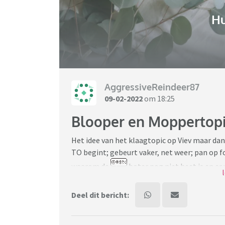
H
AggressiveReindeer87
09-02-2022
om 18:25
Blooper en Moppertop
Het idee van het klaagtopic op Viev maar dan
TO begint; gebeurt vaker, net weer; pan op f
waarom de
boter nog niet heet is en er
pit hebt gezet ipv de pit met vuur
Deel dit bericht:
En herinner me er net toevallig 1 toen ik no
ons klaar aan het maken voor bed. Mijn moede