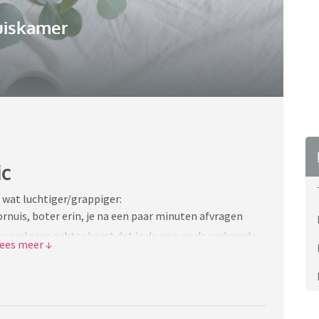
uiskamer
ic
 wat luchtiger/grappiger:
ornuis, boter erin, je na een paar minuten afvragen
 vervolgens achter komt dat je de pan op de verkeerde
g klein was, moeder zusje en ik waren in de badkamer
r vroeg aan mij of ik tandpasta op de borstels van