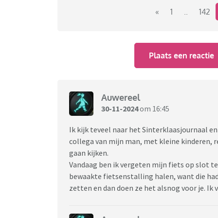
zusje en mij wilde doen. Prima, kleine moei
«
1
..
142
zusje, kwam die erachter dat ik scheerschui
had dezelfde vorm als die van de tandpasta,
(Ze heeft die blunder van mij overleeft hoor)
Plaats een reactie
Ik ben vast niet de enige die af en toe een be
Auwereel
30-11-2024
om 16:45
Ik kijk teveel naar het Sinterklaasjournaal e
collega van mijn man, met kleine kinderen, r
gaan kijken.
Vandaag ben ik vergeten mijn fiets op slot t
bewaakte fietsenstalling halen, want die had
zetten en dan doen ze het alsnog voor je. Ik v