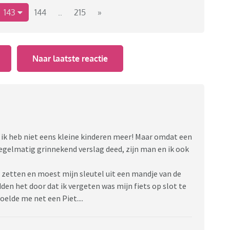
te. Was mijn moeder begonnen met tanden poetsen bij
143
144
..
215
»
m op de borstels had gedaan ipv tandpasta
, die tube
 oeps
Naar laatste reactie
etje onhandig is, brand los zou ik zeggen!
n ik heb niet eens kleine kinderen meer! Maar omdat een
egelmatig grinnekend verslag deed, zijn man en ik ook
e zetten en moest mijn sleutel uit een mandje van de
den het door dat ik vergeten was mijn fiets op slot te
oelde me net een Piet....