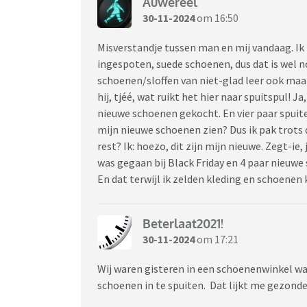
Auwereel
30-11-2024
om 16:50
Misverstandje tussen man en mij vandaag. Ik
ingespoten, suede schoenen, dus dat is wel n
schoenen/sloffen van niet-glad leer ook maa
hij, tjéé, wat ruikt het hier naar spuitspul! 
nieuwe schoenen gekocht. En vier paar spuiten
mijn nieuwe schoenen zien? Dus ik pak trots 
rest? Ik: hoezo, dit zijn mijn nieuwe. Zegt-ie,
was gegaan bij Black Friday en 4 paar nieuw
En dat terwijl ik zelden kleding en schoenen
Beterlaat2021!
30-11-2024
om 17:21
Wij waren gisteren in een schoenenwinkel wa
schoenen in te spuiten. Dat lijkt me gezonde