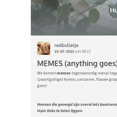
H
redbulletje
15-07-2021
om 08:11
MEMES (anything goes
We komen
memes
tegenwoordig overal tege
(zwartgallige) humor, sarcasme, flauwe grap
goes!
Mensen die geneigd zijn overal iets kwetsend
topic links te laten liggen.