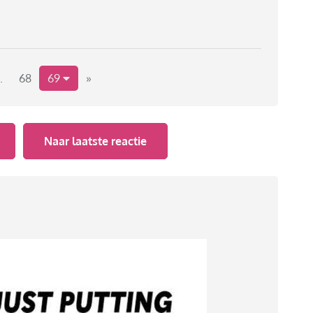
.
68
69
»
Naar laatste reactie