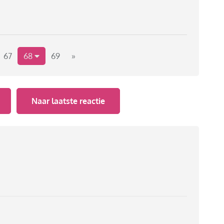
67
68
69
»
Naar laatste reactie