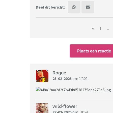
Deel dit bericht:
«
1
..
Plaats een reactie
Rogue
25-02-2025
om 17:01
wild-flower
27-02-2025
om 10:59