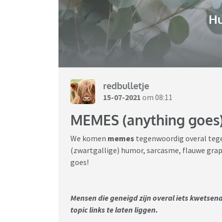
H
redbulletje
15-07-2021
om 08:11
MEMES (anything goes
We komen
memes
tegenwoordig overal tege
(zwartgallige) humor, sarcasme, flauwe grap
goes!
Mensen die geneigd zijn overal iets kwetsend
topic links te laten liggen.