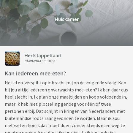
Huiskamer
Herfstappeltaart
02-09-2024
om 18:57
Kan iedereen mee-eten?
Het eten-verspil-topic bracht mij op de volgende vraag: Kan
bij jou altijd iedereen onverwachts mee-eten? Ik ben daar dus
heel slecht in. Ik plan onze maaltijden en koop voldoende in,
maar ik heb niet plotseling genoeg voor één of twee
personen erbij. Dat schijnt in kringen van Nederlanders met
buitenlandse roots raar gevonden te worden. Maar ik zou
niet weten hoe ik dat moet doen zonder steeds eten weg te
moeten gooien. En dat wil ik dus niet. Ja ik kan ook rijst,