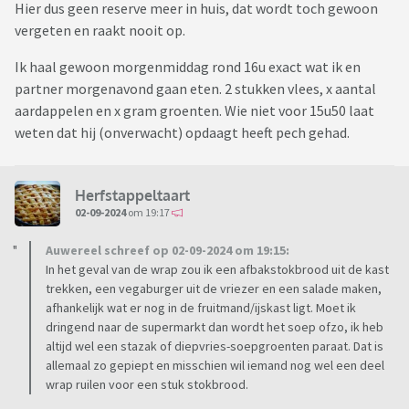
Hier dus geen reserve meer in huis, dat wordt toch gewoon
vergeten en raakt nooit op.
Ik haal gewoon morgenmiddag rond 16u exact wat ik en
partner morgenavond gaan eten. 2 stukken vlees, x aantal
aardappelen en x gram groenten. Wie niet voor 15u50 laat
weten dat hij (onverwacht) opdaagt heeft pech gehad.
Herfstappeltaart
02-09-2024
om 19:17
Auwereel schreef op 02-09-2024 om 19:15:
In het geval van de wrap zou ik een afbakstokbrood uit de kast
trekken, een vegaburger uit de vriezer en een salade maken,
afhankelijk wat er nog in de fruitmand/ijskast ligt. Moet ik
dringend naar de supermarkt dan wordt het soep ofzo, ik heb
altijd wel een stazak of diepvries-soepgroenten paraat. Dat is
allemaal zo gepiept en misschien wil iemand nog wel een deel
wrap ruilen voor een stuk stokbrood.