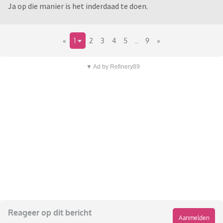
Ja op die manier is het inderdaad te doen.
«
1
2
3
4
5
..
9
»
▼ Ad by Refinery89
Reageer op dit bericht
Aanmelden