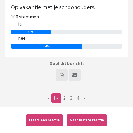
Op vakantie met je schoonouders.
100 stemmen
ja
36%
nee
64%
Deel dit bericht:
«
1
2
3
4
»
Plaats een reactie
Naar laatste reactie