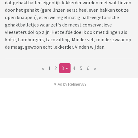
dat gehaktballen eigenlijk lekkerder worden met wat linzen
door het gehakt (gare linzen eerst heel even bakken tot ze
open knappen), eten we regelmatig half-vegetarische
gehaktballetjes waar zelfs de meest conservatieve
vleeseters dol op zijn. Hetzelfde doe ik ook met dingen als
köfte, hamburgers, tacovulling. Minder vet, minder zwaar op
de maag, gewoon echt lekkerder. Vinden wij dan.
«
1
2
3
4
5
6
»
▼ Ad by Refinery89