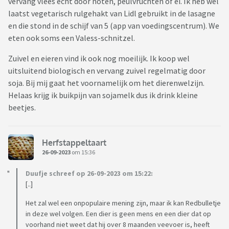
vervang vlees echt door noten, peulvruchten of ei. Ik heb wel
laatst vegetarisch rulgehakt van Lidl gebruikt in de lasagne
en die stond in de schijf van 5 (app van voedingscentrum). We
eten ook soms een Valess-schnitzel.
Zuivel en eieren vind ik ook nog moeilijk. Ik koop wel
uitsluitend biologisch en vervang zuivel regelmatig door
soja. Bij mij gaat het voornamelijk om het dierenwelzijn.
Helaas krijg ik buikpijn van sojamelk dus ik drink kleine
beetjes.
Herfstappeltaart
26-09-2023
om 15:36
Duufje schreef op 26-09-2023 om 15:22:
[..]
Het zal wel een onpopulaire mening zijn, maar ik kan Redbulletje
in deze wel volgen. Een dier is geen mens en een dier dat op
voorhand niet weet dat hij over 8 maanden veevoer is, heeft