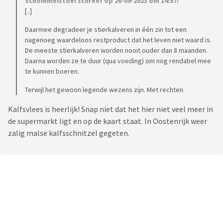
Schommelstoel schreef op 26-09-2023 om 14:57:
[..]
Daarmee degradeer je stierkalveren in één zin tot een
nagenoeg waardeloos restproduct dat het leven niet waard is.
De meeste stierkalveren worden nooit ouder dan 8 maanden.
Daarna worden ze te duur (qua voeding) om nog rendabel mee
te kunnen boeren.
Terwijl het gewoon legende wezens zijn. Met rechten.
Kalfsvlees is heerlijk! Snap niet dat het hier niet veel meer in
de supermarkt ligt en op de kaart staat. In Oostenrijk weer
zalig malse kalfsschnitzel gegeten.