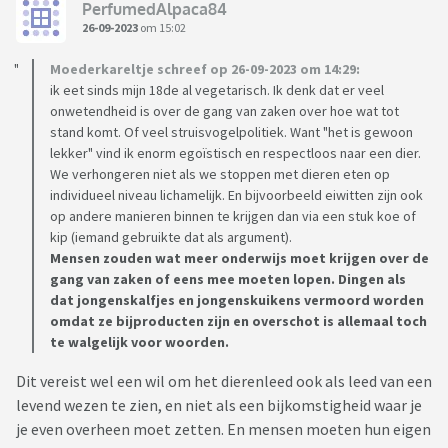
PerfumedAlpaca84
26-09-2023
om 15:02
peilingopties de opties ja en nee. En het max aantal
antwoorden 1.
Moederkareltje schreef op 26-09-2023 om 14:29:
ik eet sinds mijn 18de al vegetarisch. Ik denk dat er veel
Kopieer tot slot deze hele tekst plaats deze in je bericht,
onwetendheid is over de gang van zaken over hoe wat tot
stand komt. Of veel struisvogelpolitiek. Want "het is gewoon
zodat
lekker" vind ik enorm egoïstisch en respectloos naar een dier.
We verhongeren niet als we stoppen met dieren eten op
voor iedereen die nieuw instapt duidelijk is wat de bedoeling
individueel niveau lichamelijk. En bijvoorbeeld eiwitten zijn ook
is.
op andere manieren binnen te krijgen dan via een stuk koe of
kip (iemand gebruikte dat als argument).
Mensen zouden wat meer onderwijs moet krijgen over de
gang van zaken of eens mee moeten lopen. Dingen als
dat jongenskalfjes en jongenskuikens vermoord worden
omdat ze bijproducten zijn en overschot is allemaal toch
te walgelijk voor woorden.
Dit vereist wel een wil om het dierenleed ook als leed van een
levend wezen te zien, en niet als een bijkomstigheid waar je
je even overheen moet zetten. En mensen moeten hun eigen