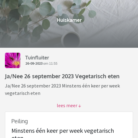
Huiskamer
Tuinfluiter
26-09-2023
om 11:55
Ja/Nee 26 september 2023 Vegetarisch eten
Ja/Nee 26 september 2023 Minstens één keer per week
vegetarisch eten
Ja/nee 22sept
Geef in een bericht aan of je voor ja of nee kiest en vertel
Peiling
waarom je daarvoor kiest. En geef je keuze aan in de peiling.
Minstens één keer per week vegetarisch
eten