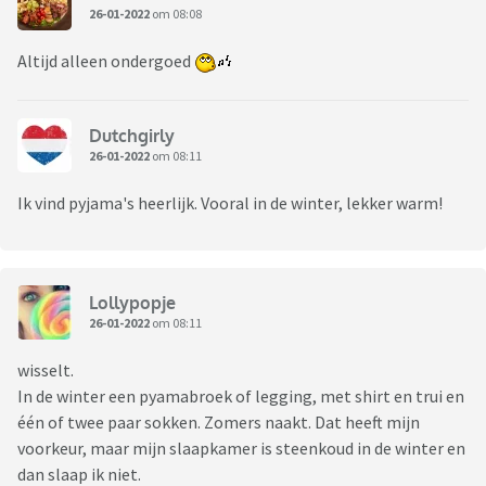
26-01-2022
om 08:08
Altijd alleen ondergoed
Dutchgirly
26-01-2022
om 08:11
Ik vind pyjama's heerlijk. Vooral in de winter, lekker warm!
Lollypopje
26-01-2022
om 08:11
wisselt.
In de winter een pyamabroek of legging, met shirt en trui en
één of twee paar sokken. Zomers naakt. Dat heeft mijn
voorkeur, maar mijn slaapkamer is steenkoud in de winter en
dan slaap ik niet.