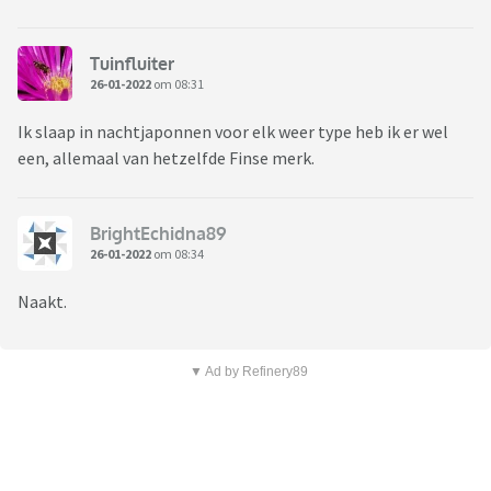
Tuinfluiter
26-01-2022
om 08:31
Ik slaap in nachtjaponnen voor elk weer type heb ik er wel
een, allemaal van hetzelfde Finse merk.
BrightEchidna89
26-01-2022
om 08:34
Naakt.
▼ Ad by Refinery89