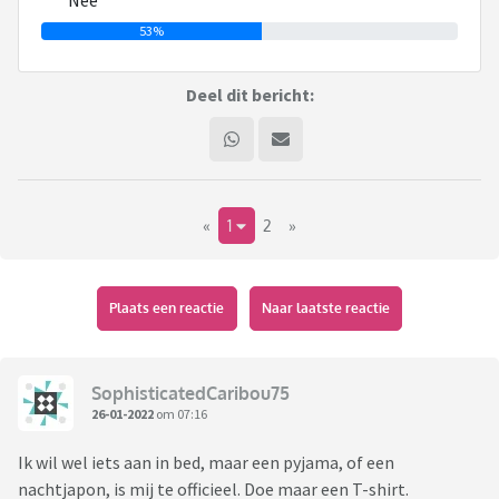
Nee
53%
Deel dit bericht:
«
1
2
»
Plaats een reactie
Naar laatste reactie
SophisticatedCaribou75
26-01-2022
om 07:16
Ik wil wel iets aan in bed, maar een pyjama, of een
nachtjapon, is mij te officieel. Doe maar een T-shirt.