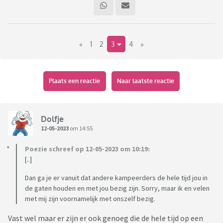
wandelen in de natuur op vakantieplekken.
Maakt de vakantie plek ook nog uit, je kan eraan denken dat
«
1
2
3
4
»
je bewust een vakantie boekt om rust te hebben/op jezelf
zijn. Of andersom bewust op een plek gaan zitten waarin je
potentieel veel aanspraak kan hebben.
Plaats een reactie
Naar laatste reactie
Benader je zelf mensen, ben jij degene die snel
aangesproken wordt, en ervaar je het als fijn/niet fijn.
Daarmee bedoel ik als voorbeeld dat als niemand je
Dolfje
aanspreekt/contact legt je het wel eens fijn zou vinden als
12-05-2023
om 14:55
dat wel gebeurd/ of juist andersom dat je veel aangesproken
Poezie schreef op 12-05-2023 om 10:19:
wordt en denkt laat mij nu maar eens met rust.
[..]
Dan ga je er vanuit dat andere kampeerders de hele tijd jou in
de gaten houden en met jou bezig zijn. Sorry, maar ik en velen
met mij zijn voornamelijk met onszelf bezig.
Vast wel maar er zijn er ook genoeg die de hele tijd op een