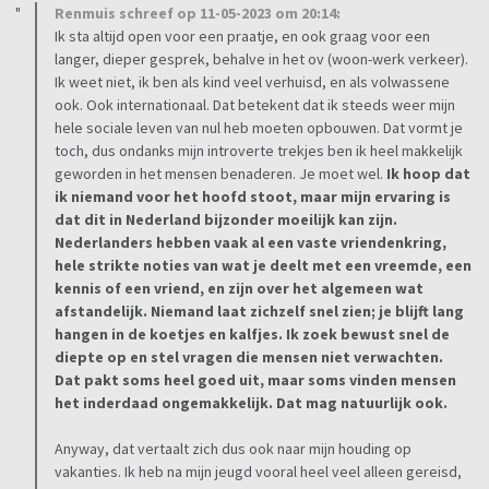
Renmuis schreef op 11-05-2023 om 20:14:
Ik sta altijd open voor een praatje, en ook graag voor een
langer, dieper gesprek, behalve in het ov (woon-werk verkeer).
Ik weet niet, ik ben als kind veel verhuisd, en als volwassene
ook. Ook internationaal. Dat betekent dat ik steeds weer mijn
hele sociale leven van nul heb moeten opbouwen. Dat vormt je
toch, dus ondanks mijn introverte trekjes ben ik heel makkelijk
geworden in het mensen benaderen. Je moet wel.
Ik hoop dat
ik niemand voor het hoofd stoot, maar mijn ervaring is
dat dit in Nederland bijzonder moeilijk kan zijn.
Nederlanders hebben vaak al een vaste vriendenkring,
hele strikte noties van wat je deelt met een vreemde, een
kennis of een vriend, en zijn over het algemeen wat
afstandelijk. Niemand laat zichzelf snel zien; je blijft lang
hangen in de koetjes en kalfjes. Ik zoek bewust snel de
diepte op en stel vragen die mensen niet verwachten.
Dat pakt soms heel goed uit, maar soms vinden mensen
het inderdaad ongemakkelijk. Dat mag natuurlijk ook.
Anyway, dat vertaalt zich dus ook naar mijn houding op
vakanties. Ik heb na mijn jeugd vooral heel veel alleen gereisd,