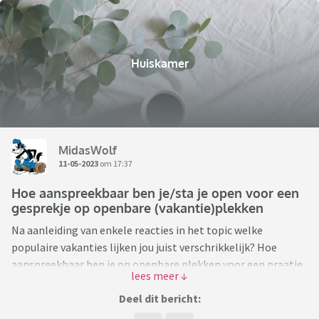
Huiskamer
MidasWolf
11-05-2023
om 17:37
Hoe aanspreekbaar ben je/sta je open voor een
gesprekje op openbare (vakantie)plekken
Na aanleiding van enkele reacties in het topic welke
populaire vakanties lijken jou juist verschrikkelijk? Hoe
aanspreekbaar ben je op openbare plekken voor een praatje.
Ik heb het dan met name over een praatje niet over
flirten/enz. Denk aan diverse openbare plekken, het OV, een
Deel dit bericht:
museum, pretpark, zwembad, festival, kroeg, het park,