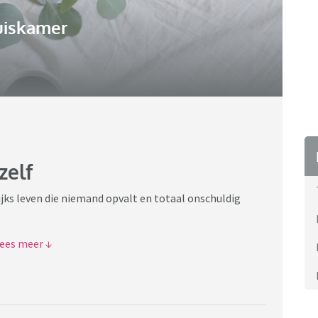
uiskamer
zelf
elijks leven die niemand opvalt en totaal onschuldig
van de vaatwasser bedenk ik bij ieder item waarvoor dat
s controlemiddel voor mijn gezin (het maakt niets uit
te trainen 🤭