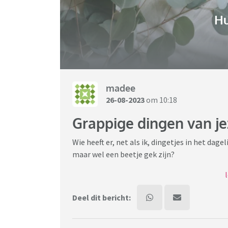
H
madee
26-08-2023
om 10:18
Grappige dingen van je
Wie heeft er, net als ik, dingetjes in het dag
maar wel een beetje gek zijn?
Ik trap natuurlijk zelf af: bij het uitruimen 
wanneer en door wie dat gebruikt is. Niet al
Deel dit bericht:
wie er wat gebruikt) maar om mijn geheugen 