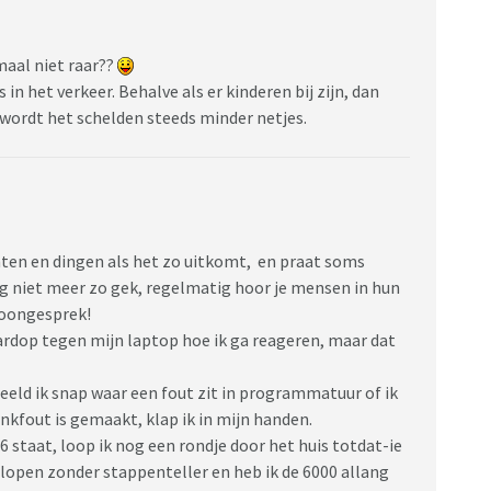
maal niet raar??
 in het verkeer. Behalve als er kinderen bij zijn, dan
is wordt het schelden steeds minder netjes.
anten en dingen als het zo uitkomt, en praat soms
ig niet meer zo gek, regelmatig hoor je mensen in hun
foongesprek!
ardop tegen mijn laptop hoe ik ga reageren, maar dat
rbeeld ik snap waar een fout zit in programmatuur of ik
kfout is gemaakt, klap ik in mijn handen.
6 staat, loop ik nog een rondje door het huis totdat-ie
gelopen zonder stappenteller en heb ik de 6000 allang