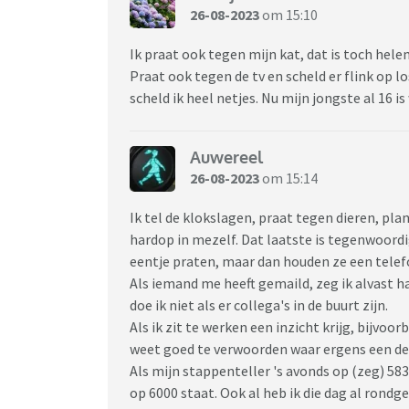
26-08-2023
om 15:10
Ik praat ook tegen mijn kat, dat is toch hele
Praat ook tegen de tv en scheld er flink op los
scheld ik heel netjes. Nu mijn jongste al 16 
Auwereel
26-08-2023
om 15:14
Ik tel de klokslagen, praat tegen dieren, pl
hardop in mezelf. Dat laatste is tegenwoord
eentje praten, maar dan houden ze een tele
Als iemand me heeft gemaild, zeg ik alvast h
doe ik niet als er collega's in de buurt zijn.
Als ik zit te werken een inzicht krijg, bijvoo
weet goed te verwoorden waar ergens een den
Als mijn stappenteller 's avonds op (zeg) 583
op 6000 staat. Ook al heb ik die dag al rond