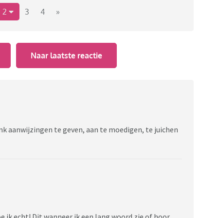
2
3
4
»
Naar laatste reactie
bank aanwijzingen te geven, aan te moedigen, te juichen
e ik echt! Dit wanneer ik een lang woord zie of hoor.