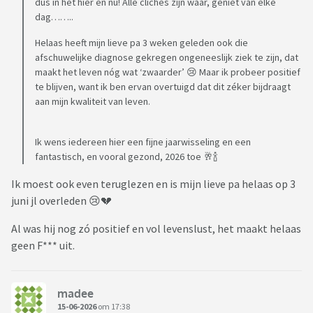
dus in het hier en nu! Alle clichés zijn waar, geniet van elke
dag……..
Helaas heeft mijn lieve pa 3 weken geleden ook die
afschuwelijke diagnose gekregen ongeneeslijk ziek te zijn, dat
maakt het leven nóg wat ‘zwaarder’ 😢 Maar ik probeer positief
te blijven, want ik ben ervan overtuigd dat dit zéker bijdraagt
aan mijn kwaliteit van leven.
Ik wens iedereen hier een fijne jaarwisseling en een
fantastisch, en vooral gezond, 2026 toe 🥂🍾
Ik moest ook even teruglezen en is mijn lieve pa helaas op 3
juni jl overleden 😢💔
Al was hij nog zó positief en vol levenslust, het maakt helaas
geen F*** uit.
madee
15-06-2026
om 17:38