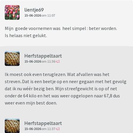
lientje69
15-06-2026
om 11:07
Mijn goede voornemen was heel simpel : beter worden.
Is helaas niet gelukt.
Herfstappeltaart
15-06-2026
om 11:36
Ik moest ook even teruglezen. Wat afvallen was het
streven..Dat is een beetje op en neer gegaan met het gevolg
dat ik nu wéér bezig ben. Mijn streefgewicht is op of net
onder de 64 kilo en het was weer opgelopen naar 67,8 dus
weer even mijn best doen.
Herfstappeltaart
15-06-2026
om 11:37