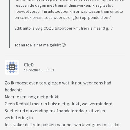
rest van de dagen met trein of thuiswerken. Ik zag laatst
hoeveel verschil in uitstoot per km er was tussen trein en auto
en schrok ervan…dus weer streng(er) op ‘pendeldieet’
Edit: auto is 99 g CO2 uitstoot per km, trein is maar 3 g…”
Tot nu toe is het me gelukt 🙂
Cle0
15-06-2026
om 11:03
Zo ik moest even teruglezen wat ik nou weer eens had
bedacht:
Meer lezen: nog niet gelukt
Geen Redbull meer in huis: niet gelukt, wel verminderd.
Sneller retourzendingen afhandelen: daar zit zeker
verbetering in.
Iets vaker de trein pakken naar het werk: volgens mij is dat