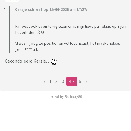
Kersje schreef op 15-06-2026 om 17:27:
[..]
Ik moest ook even teruglezen en is mijn lieve pa helaas op 3 juni
jl overleden 😢💔
Al was hij nog zó positief en vol levenslust, het maakt helaas
geen F*** uit.
Gecondoleerd Kersje…
«
1
2
3
4
5
»
▼ Ad by Refinery89