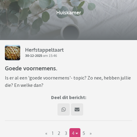
Huiskamer
Herfstappeltaart
30-12-2025
om 15:46
Goede voornemens.
Is er al een 'goede voornemens'- topic? Zo nee, hebben jullie
die? En welke dan?
Deel dit bericht:
«
1
2
3
4
5
»