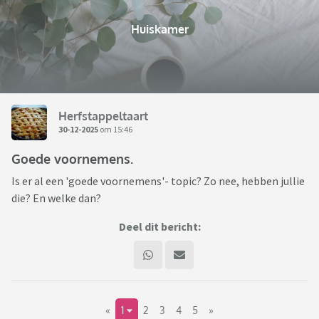
Huiskamer
Herfstappeltaart
30-12-2025
om 15:46
Goede voornemens.
Is er al een 'goede voornemens'- topic? Zo nee, hebben jullie
die? En welke dan?
Deel dit bericht:
«
1
2
3
4
5
»