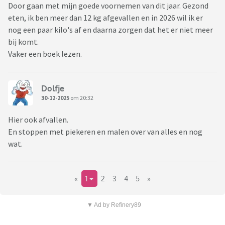
Door gaan met mijn goede voornemen van dit jaar. Gezond
eten, ik ben meer dan 12 kg afgevallen en in 2026 wil ik er
nog een paar kilo's af en daarna zorgen dat het er niet meer
bij komt.
Vaker een boek lezen.
Dolfje
30-12-2025
om 20:32
Hier ook afvallen.
En stoppen met piekeren en malen over van alles en nog
wat.
«
1
2
3
4
5
»
▼ Ad by Refinery89