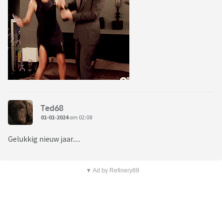
Ted68
01-01-2024
om 02:08
Gelukkig nieuw jaar.....
▼ Ad by Refinery89