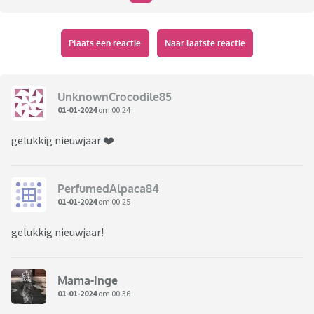
Plaats een reactie
Naar laatste reactie
UnknownCrocodile85
01-01-2024
om 00:24
gelukkig nieuwjaar ❤️
PerfumedAlpaca84
01-01-2024
om 00:25
gelukkig nieuwjaar!
Mama-Inge
01-01-2024
om 00:36