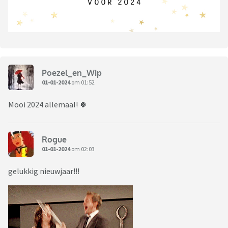
Poezel_en_Wip
01-01-2024
om 01:52
Mooi 2024 allemaal! 🍀
Rogue
01-01-2024
om 02:03
gelukkig nieuwjaar!!!