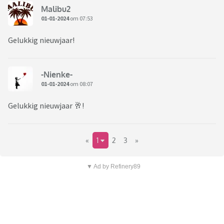
Malibu2
01-01-2024
om 07:53
Gelukkig nieuwjaar!
-Nienke-
01-01-2024
om 08:07
Gelukkig nieuwjaar 🥂!
«
1
2
3
»
▼ Ad by Refinery89