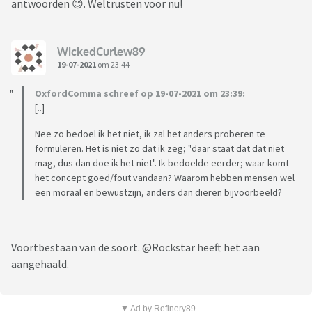
antwoorden 😊. Weltrusten voor nu!
WickedCurlew89
19-07-2021
om 23:44
OxfordComma schreef op 19-07-2021 om 23:39:
[..]
Nee zo bedoel ik het niet, ik zal het anders proberen te
formuleren. Het is niet zo dat ik zeg; "daar staat dat dat niet
mag, dus dan doe ik het niet". Ik bedoelde eerder; waar komt
het concept goed/fout vandaan? Waarom hebben mensen wel
een moraal en bewustzijn, anders dan dieren bijvoorbeeld?
Voortbestaan van de soort. @Rockstar heeft het aan
aangehaald.
▼ Ad by Refinery89