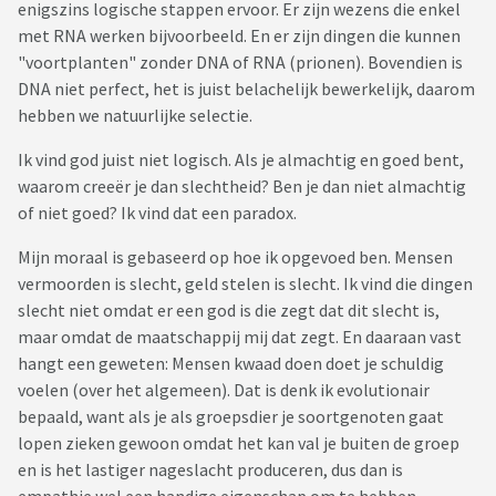
enigszins logische stappen ervoor. Er zijn wezens die enkel
met RNA werken bijvoorbeeld. En er zijn dingen die kunnen
"voortplanten" zonder DNA of RNA (prionen). Bovendien is
DNA niet perfect, het is juist belachelijk bewerkelijk, daarom
hebben we natuurlijke selectie.
Ik vind god juist niet logisch. Als je almachtig en goed bent,
waarom creeër je dan slechtheid? Ben je dan niet almachtig
of niet goed? Ik vind dat een paradox.
Mijn moraal is gebaseerd op hoe ik opgevoed ben. Mensen
vermoorden is slecht, geld stelen is slecht. Ik vind die dingen
slecht niet omdat er een god is die zegt dat dit slecht is,
maar omdat de maatschappij mij dat zegt. En daaraan vast
hangt een geweten: Mensen kwaad doen doet je schuldig
voelen (over het algemeen). Dat is denk ik evolutionair
bepaald, want als je als groepsdier je soortgenoten gaat
lopen zieken gewoon omdat het kan val je buiten de groep
en is het lastiger nageslacht produceren, dus dan is