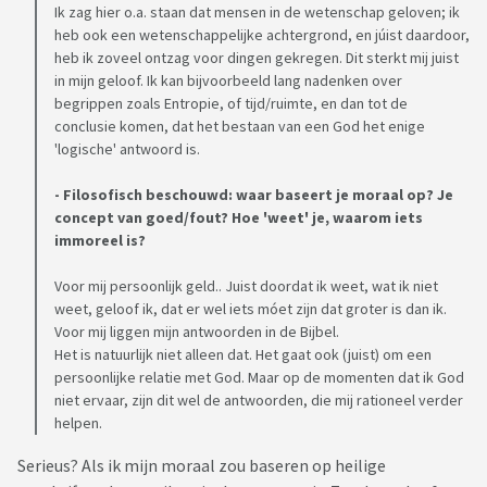
Ik zag hier o.a. staan dat mensen in de wetenschap geloven; ik
heb ook een wetenschappelijke achtergrond, en júist daardoor,
heb ik zoveel ontzag voor dingen gekregen. Dit sterkt mij juist
in mijn geloof. Ik kan bijvoorbeeld lang nadenken over
begrippen zoals Entropie, of tijd/ruimte, en dan tot de
conclusie komen, dat het bestaan van een God het enige
'logische' antwoord is.
- Filosofisch beschouwd: waar baseert je moraal op? Je
concept van goed/fout? Hoe 'weet' je, waarom iets
immoreel is?
Voor mij persoonlijk geld.. Juist doordat ik weet, wat ik niet
weet, geloof ik, dat er wel iets móet zijn dat groter is dan ik.
Voor mij liggen mijn antwoorden in de Bijbel.
Het is natuurlijk niet alleen dat. Het gaat ook (juist) om een
persoonlijke relatie met God. Maar op de momenten dat ik God
niet ervaar, zijn dit wel de antwoorden, die mij rationeel verder
helpen.
Serieus? Als ik mijn moraal zou baseren op heilige