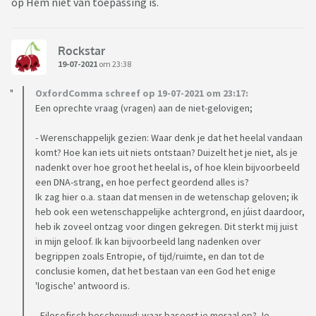
op Hem niet van toepassing is.
Rockstar
19-07-2021
om 23:38
OxfordComma schreef op 19-07-2021 om 23:17:
Een oprechte vraag (vragen) aan de niet-gelovigen;
- Werenschappelijk gezien: Waar denk je dat het heelal vandaan
komt? Hoe kan iets uit niets ontstaan? Duizelt het je niet, als je
nadenkt over hoe groot het heelal is, of hoe klein bijvoorbeeld
een DNA-strang, en hoe perfect geordend alles is?
Ik zag hier o.a. staan dat mensen in de wetenschap geloven; ik
heb ook een wetenschappelijke achtergrond, en júist daardoor,
heb ik zoveel ontzag voor dingen gekregen. Dit sterkt mij juist
in mijn geloof. Ik kan bijvoorbeeld lang nadenken over
begrippen zoals Entropie, of tijd/ruimte, en dan tot de
conclusie komen, dat het bestaan van een God het enige
'logische' antwoord is.
- Filosofisch beschouwd: waar baseert je moraal op? Je