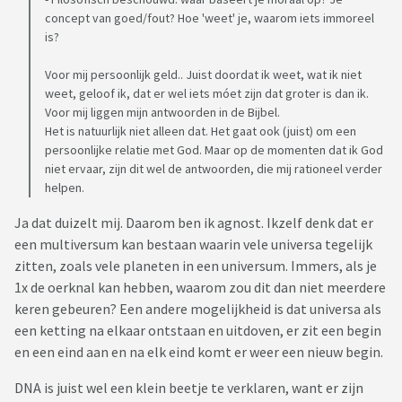
concept van goed/fout? Hoe 'weet' je, waarom iets immoreel
is?
Voor mij persoonlijk geld.. Juist doordat ik weet, wat ik niet
weet, geloof ik, dat er wel iets móet zijn dat groter is dan ik.
Voor mij liggen mijn antwoorden in de Bijbel.
Het is natuurlijk niet alleen dat. Het gaat ook (juist) om een
persoonlijke relatie met God. Maar op de momenten dat ik God
niet ervaar, zijn dit wel de antwoorden, die mij rationeel verder
helpen.
Ja dat duizelt mij. Daarom ben ik agnost. Ikzelf denk dat er
een multiversum kan bestaan waarin vele universa tegelijk
zitten, zoals vele planeten in een universum. Immers, als je
1x de oerknal kan hebben, waarom zou dit dan niet meerdere
keren gebeuren? Een andere mogelijkheid is dat universa als
een ketting na elkaar ontstaan en uitdoven, er zit een begin
en een eind aan en na elk eind komt er weer een nieuw begin.
DNA is juist wel een klein beetje te verklaren, want er zijn