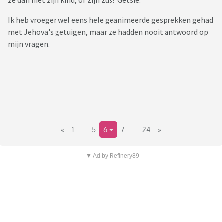
ze dan niet zijn kind, of zijn zus? Getsie.
Ik heb vroeger wel eens hele geanimeerde gesprekken gehad
met Jehova's getuigen, maar ze hadden nooit antwoord op
mijn vragen.
«
1
..
5
6
7
..
24
»
▼ Ad by Refinery89