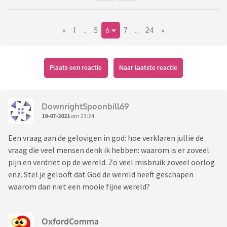
«
1
..
5
6
7
..
24
»
Plaats een reactie
Naar laatste reactie
DownrightSpoonbill69
19-07-2021
om 23:24
Een vraag aan de gelovigen in god: hoe verklaren jullie de
vraag die veel mensen denk ik hebben: waarom is er zoveel
pijn en verdriet op de wereld. Zo veel misbruik zoveel oorlog
enz. Stel je gelooft dat God de wereld heeft geschapen
waarom dan niet een mooie fijne wereld?
OxfordComma