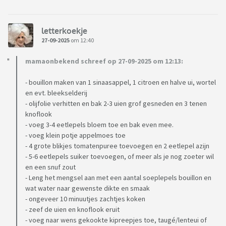
letterkoekje
27-09-2025
om 12:40
mamaonbekend schreef op 27-09-2025 om 12:13:
- bouillon maken van 1 sinaasappel, 1 citroen en halve ui, wortel
en evt. bleekselderij
- olijfolie verhitten en bak 2-3 uien grof gesneden en 3 tenen
knoflook
- voeg 3-4 eetlepels bloem toe en bak even mee.
- voeg klein potje appelmoes toe
- 4 grote blikjes tomatenpuree toevoegen en 2 eetlepel azijn
- 5-6 eetlepels suiker toevoegen, of meer als je nog zoeter wil
en een snuf zout
- Leng het mengsel aan met een aantal soeplepels bouillon en
wat water naar gewenste dikte en smaak
- ongeveer 10 minuutjes zachtjes koken
- zeef de uien en knoflook eruit
- voeg naar wens gekookte kipreepjes toe, taugé/lenteui of