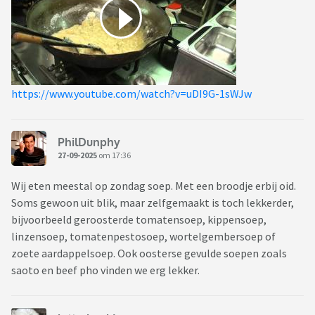
https://www.youtube.com/watch?v=uDI9G-1sWJw
PhilDunphy
27-09-2025
om 17:36
Wij eten meestal op zondag soep. Met een broodje erbij oid.
Soms gewoon uit blik, maar zelfgemaakt is toch lekkerder,
bijvoorbeeld geroosterde tomatensoep, kippensoep,
linzensoep, tomatenpestosoep, wortelgembersoep of
zoete aardappelsoep. Ook oosterse gevulde soepen zoals
saoto en beef pho vinden we erg lekker.