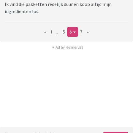
Ik vind die pakketten redelijk duur en koop altijd mijn
ingrediënten los.
«
1
..
5
6
7
»
▼ Ad by Refinery89