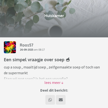
Huiskamer
Roos57
26-09-2025
om 08:17
Een simpel vraagje over soep 🥣
cup a soup , maaltijd soep , zelfgemaakte soep of toch van
de supermarkt
Eten wij nog soep? Is het een voorafje?
Tussendoortje ?
Deel dit bericht:
wat vindt je lekker ? Of te wel . Alles wat je kwijt wil over
soep