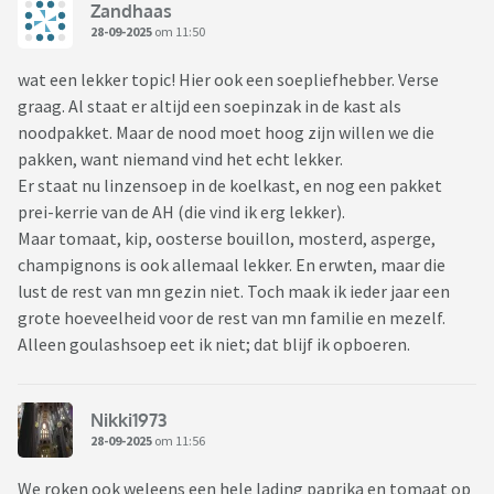
Zandhaas
28-09-2025
om 11:50
wat een lekker topic! Hier ook een soepliefhebber. Verse
graag. Al staat er altijd een soepinzak in de kast als
noodpakket. Maar de nood moet hoog zijn willen we die
pakken, want niemand vind het echt lekker.
Er staat nu linzensoep in de koelkast, en nog een pakket
prei-kerrie van de AH (die vind ik erg lekker).
Maar tomaat, kip, oosterse bouillon, mosterd, asperge,
champignons is ook allemaal lekker. En erwten, maar die
lust de rest van mn gezin niet. Toch maak ik ieder jaar een
grote hoeveelheid voor de rest van mn familie en mezelf.
Alleen goulashsoep eet ik niet; dat blijf ik opboeren.
Nikki1973
28-09-2025
om 11:56
We roken ook weleens een hele lading paprika en tomaat op