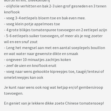
wortel en evt. bleekselderij
- olijfolie verhitten en bak 2-3 uien grof gesneden en 3 tenen
knoflook
- voeg 3-4 eetlepels bloem toe en bak even mee.
- voeg klein potje appelmoes toe
- 4 grote blikjes tomatenpuree toevoegen en 2 eetlepel azijn
- 5-6 eetlepels suiker toevoegen, of meer als je nog zoeter
wil en een snuf zout
- Leng het mengsel aan met een aantal soeplepels bouillon
en wat water naar gewenste dikte en smaak
- ongeveer 10 minuutjes zachtjes koken
- zeef de uien en knoflook eruit
- voeg naar wens gekookte kipreepjes toe, taugé/lenteui of
omeletreepjes kan ook
Je kunt naar wens ook nog wat ketjap en/of gembersiroop
toevoegen.
En geniet van je lekkere dikke zoete Chinese tomatensoep!