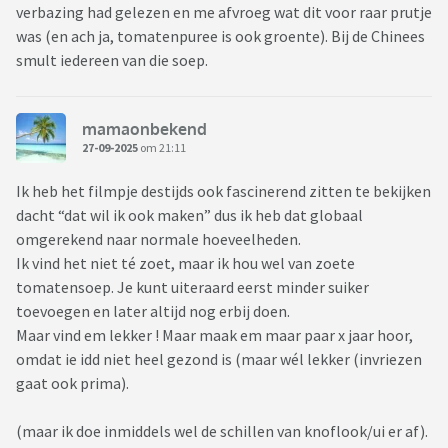
verbazing had gelezen en me afvroeg wat dit voor raar prutje
was (en ach ja, tomatenpuree is ook groente). Bij de Chinees
smult iedereen van die soep.
mamaonbekend
27-09-2025
om 21:11
Ik heb het filmpje destijds ook fascinerend zitten te bekijken
dacht “dat wil ik ook maken” dus ik heb dat globaal
omgerekend naar normale hoeveelheden.
Ik vind het niet té zoet, maar ik hou wel van zoete
tomatensoep. Je kunt uiteraard eerst minder suiker
toevoegen en later altijd nog erbij doen.
Maar vind em lekker ! Maar maak em maar paar x jaar hoor,
omdat ie idd niet heel gezond is (maar wél lekker (invriezen
gaat ook prima).
(maar ik doe inmiddels wel de schillen van knoflook/ui er af).