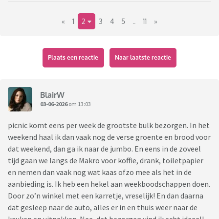
«
1
2
3
4
5
..
11
»
Plaats een reactie
Naar laatste reactie
BlairW
03-06-2026
om 13:03
picnic komt eens per week de grootste bulk bezorgen. In het
weekend haal ik dan vaak nog de verse groente en brood voor
dat weekend, dan ga ik naar de jumbo. En eens in de zoveel
tijd gaan we langs de Makro voor koffie, drank, toiletpapier
en nemen dan vaak nog wat kaas ofzo mee als het in de
aanbieding is. Ik heb een hekel aan weekboodschappen doen.
Door zo’n winkel met een karretje, vreselijk! En dan daarna
dat gesleep naar de auto, alles er in en thuis weer naar de