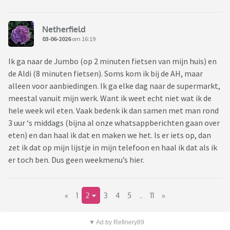
Netherfield
03-06-2026
om 16:19
Ik ga naar de Jumbo (op 2 minuten fietsen van mijn huis) en
de Aldi (8 minuten fietsen). Soms kom ik bij de AH, maar
alleen voor aanbiedingen. Ik ga elke dag naar de supermarkt,
meestal vanuit mijn werk. Want ik weet echt niet wat ik de
hele week wil eten. Vaak bedenk ik dan samen met man rond
3 uur ‘s middags (bijna al onze whatsappberichten gaan over
eten) en dan haal ik dat en maken we het. Is er iets op, dan
zet ik dat op mijn lijstje in mijn telefoon en haal ik dat als ik
er toch ben. Dus geen weekmenu’s hier.
«
1
2
3
4
5
..
11
»
▼ Ad by Refinery89