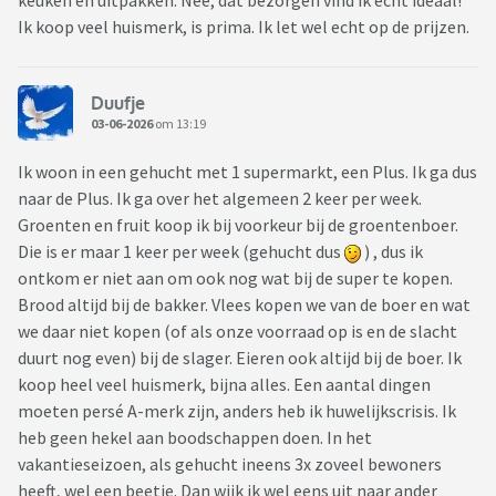
keuken en uitpakken. Nee, dat bezorgen vind ik echt ideaal!
Ik koop veel huismerk, is prima. Ik let wel echt op de prijzen.
Duufje
03-06-2026
om 13:19
Ik woon in een gehucht met 1 supermarkt, een Plus. Ik ga dus
naar de Plus. Ik ga over het algemeen 2 keer per week.
Groenten en fruit koop ik bij voorkeur bij de groentenboer.
Die is er maar 1 keer per week (gehucht dus
) , dus ik
ontkom er niet aan om ook nog wat bij de super te kopen.
Brood altijd bij de bakker. Vlees kopen we van de boer en wat
we daar niet kopen (of als onze voorraad op is en de slacht
duurt nog even) bij de slager. Eieren ook altijd bij de boer. Ik
koop heel veel huismerk, bijna alles. Een aantal dingen
moeten persé A-merk zijn, anders heb ik huwelijkscrisis. Ik
heb geen hekel aan boodschappen doen. In het
vakantieseizoen, als gehucht ineens 3x zoveel bewoners
heeft, wel een beetje. Dan wijk ik wel eens uit naar ander