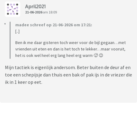
April2021
21-06-2026
om 18:09
madee schreef op 21-06-2026 om 17:21:
[..]
Ben ik me daar gisteren toch weer voor de bijl gegaan…met
vrienden uit eten en dan is het toch te lekker…maar vooruit,
het is ook wel heel erg lang heel erg warm 🥵 😉
Mijn tactiek is eigenlijk andersom. Beter buiten de deur af en
toe een schepijsje dan thuis een bak of pak ijs in de vriezer die
ik in 1 keer op eet.