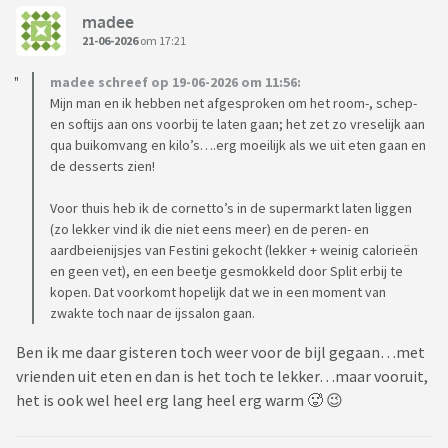
madee
21-06-2026
om 17:21
madee schreef op 19-06-2026 om 11:56:
Mijn man en ik hebben net afgesproken om het room-, schep-
en softijs aan ons voorbij te laten gaan; het zet zo vreselijk aan
qua buikomvang en kilo’s….erg moeilijk als we uit eten gaan en
de desserts zien!
Voor thuis heb ik de cornetto’s in de supermarkt laten liggen
(zo lekker vind ik die niet eens meer) en de peren- en
aardbeienijsjes van Festini gekocht (lekker + weinig calorieën
en geen vet), en een beetje gesmokkeld door Split erbij te
kopen. Dat voorkomt hopelijk dat we in een moment van
zwakte toch naar de ijssalon gaan.
Ben ik me daar gisteren toch weer voor de bijl gegaan…met
vrienden uit eten en dan is het toch te lekker…maar vooruit,
het is ook wel heel erg lang heel erg warm 🥵 😉