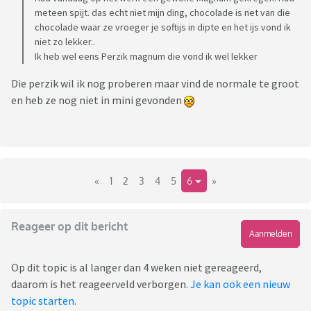
meteen spijt. das echt niet mijn ding, chocolade is net van die
chocolade waar ze vroeger je softijs in dipte en het ijs vond ik
niet zo lekker..
Ik heb wel eens Perzik magnum die vond ik wel lekker
Die perzik wil ik nog proberen maar vind de normale te groot
en heb ze nog niet in mini gevonden
«
1
2
3
4
5
6
»
Reageer op dit bericht
Aanmelden
Op dit topic is al langer dan 4 weken niet gereageerd,
daarom is het reageerveld verborgen.
Je kan ook een nieuw
topic starten
.