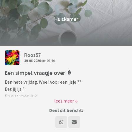
Huiskamer
Roos57
19-06-2026
om 07:40
Een simpel vraagje over 🍦
Een hete vrijdag. Weer voor een ijsje ??
Eet jij ijs ?
En wat voor ijs ?
En alleen met warm weer of mogen ze jou wakker maken
voor ijs .
Deel dit bericht:
Barst los 😅