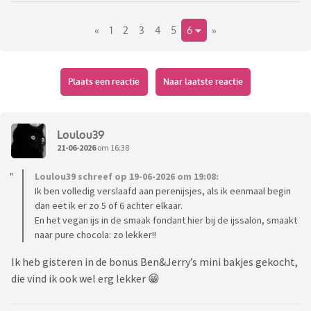
«
1
2
3
4
5
6
»
Plaats een reactie
Naar laatste reactie
Loulou39
21-06-2026
om 16:38
Loulou39 schreef op 19-06-2026 om 19:08:
Ik ben volledig verslaafd aan perenijsjes, als ik eenmaal begin
dan eet ik er zo 5 of 6 achter elkaar.
En het vegan ijs in de smaak fondant hier bij de ijssalon, smaakt
naar pure chocola: zo lekker!!
Ik heb gisteren in de bonus Ben&Jerry’s mini bakjes gekocht,
die vind ik ook wel erg lekker 😁