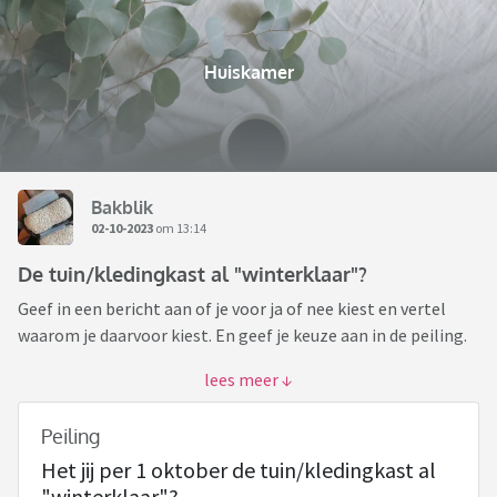
Huiskamer
Bakblik
02-10-2023
om 13:14
De tuin/kledingkast al "winterklaar"?
Geef in een bericht aan of je voor ja of nee kiest en vertel
waarom je daarvoor kiest. En geef je keuze aan in de peiling.
Ben je de eerste in dit topic die reageert, Of De Eerste Na De
Topic Opener, dan bedenk je een nieuwe stelling/woord,
Peiling
bijvoorbeeld : Botox ja of nee?
Het jij per 1 oktober de tuin/kledingkast al
"winterklaar"?
Deze stelling plaats je de volgende dag, het liefst in de