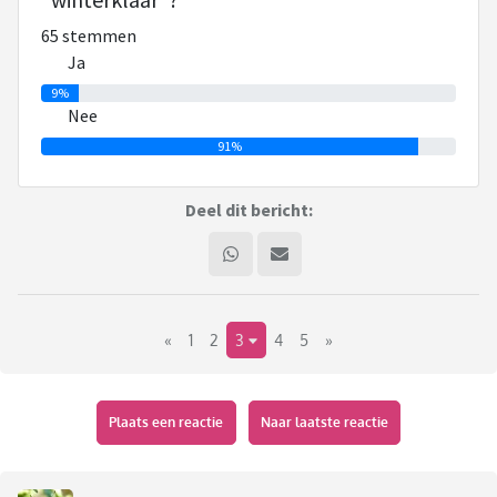
ochtend, in een nieuw topic. Degene die daar weer als eerste
65 stemmen
reageert opent de dag erop weer een nieuw ja/nee topic.
Ja
Enzovoort. Als er voor 12.00 niemand een nieuwe vraag heeft
9%
neergezet mag iemand anders de beurt claimen.
Nee
91%
Je plaatst het topic in huiskamer. Je zet in de titel: Ja/nee
met de datum en de stelling/het woord. Vervolgens maak je
Deel dit bericht:
een peiling aan waar
je bij de peilingvraag de stelling/het woord zet. En bij de
peilingopties de opties ja en nee. En het max aantal
antwoorden 1.
«
1
2
3
4
5
»
Kopieer tot slot deze hele tekst plaats deze in je bericht,
zodat voor iedereen die nieuw instapt duidelijk is wat de
bedoeling is.
Plaats een reactie
Naar laatste reactie