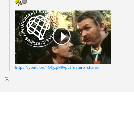
https://youtu.be/I-OQzpH9Apc?feature=shared
🤣