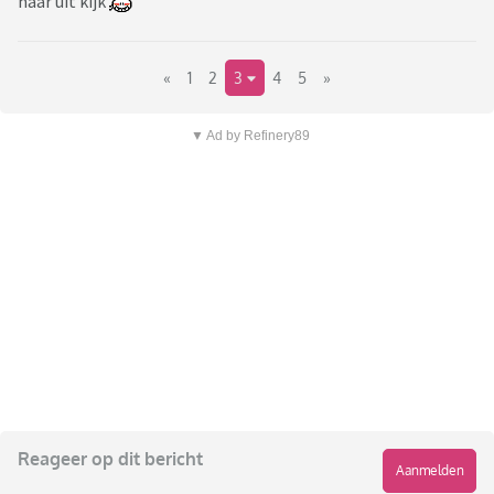
naar uit kijk
«
1
2
3
4
5
»
▼ Ad by Refinery89
Reageer op dit bericht
Aanmelden