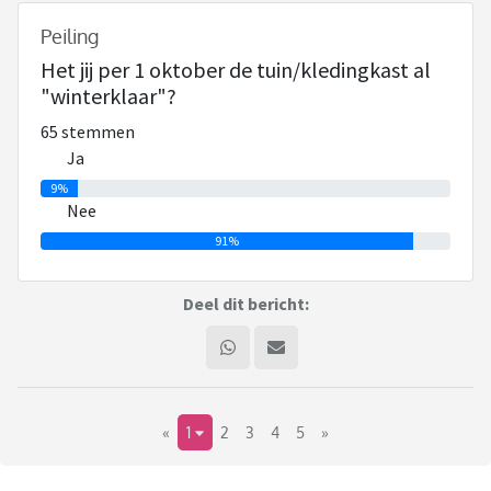
Peiling
Het jij per 1 oktober de tuin/kledingkast al
"winterklaar"?
65 stemmen
Ja
9%
Nee
91%
Deel dit bericht:
«
1
2
3
4
5
»