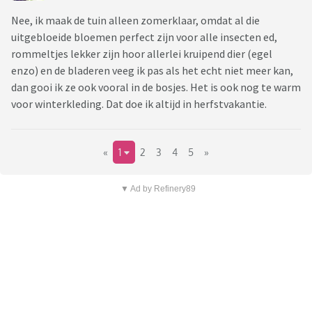
Nee, ik maak de tuin alleen zomerklaar, omdat al die
uitgebloeide bloemen perfect zijn voor alle insecten ed,
rommeltjes lekker zijn hoor allerlei kruipend dier (egel
enzo) en de bladeren veeg ik pas als het echt niet meer kan,
dan gooi ik ze ook vooral in de bosjes. Het is ook nog te warm
voor winterkleding. Dat doe ik altijd in herfstvakantie.
«
1
2
3
4
5
»
▼ Ad by Refinery89