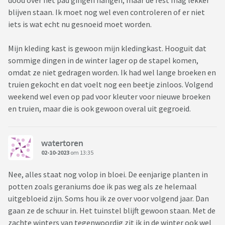
dood over het pad gingen hangen, maar de rest mag lekker
blijven staan. Ik moet nog wel even controleren of er niet
iets is wat echt nu gesnoeid moet worden.
Mijn kleding kast is gewoon mijn kledingkast. Hooguit dat
sommige dingen in de winter lager op de stapel komen,
omdat ze niet gedragen worden. Ik had wel lange broeken en
truien gekocht en dat voelt nog een beetje zinloos. Volgend
weekend wel even op pad voor kleuter voor nieuwe broeken
en truien, maar die is ook gewoon overal uit gegroeid.
watertoren
02-10-2023
om 13:35
Nee, alles staat nog volop in bloei. De eenjarige planten in
potten zoals geraniums doe ik pas weg als ze helemaal
uitgebloeid zijn. Soms hou ik ze over voor volgend jaar. Dan
gaan ze de schuur in. Het tuinstel blijft gewoon staan. Met de
zachte winters van tegenwoordig zit ik in de winter ook wel