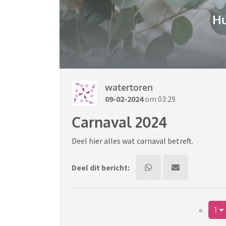
H
watertoren
09-02-2024
om 03:29
Carnaval 2024
Deel hier alles wat carnaval betreft.
Deel dit bericht:
«
1