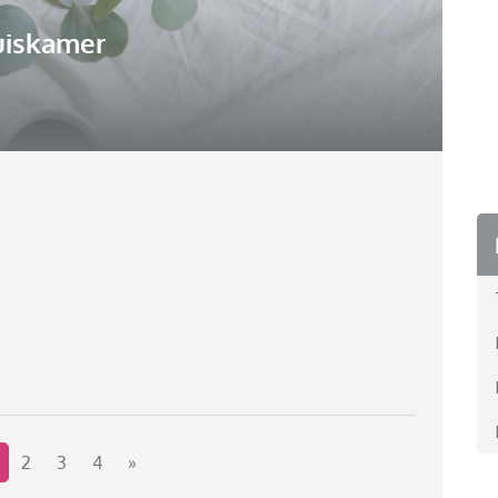
uiskamer
2
3
4
»