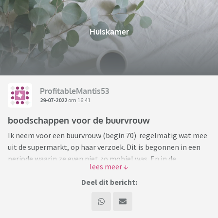
Huiskamer
ProfitableMantis53
29-07-2022
om 16:41
boodschappen voor de buurvrouw
Ik neem voor een buurvrouw (begin 70) regelmatig wat mee
uit de supermarkt, op haar verzoek. Dit is begonnen in een
periode waarin ze even niet zo mobiel was. En in de
lockdowns kwam ze ook liever niet in grote winkels, wat ik
wel begreep.
Deel dit bericht:
Inmiddels beschouwt ze het blijkbaar als vaste prik dat ik 1x
per week dingen voor haar meeneem. Aan het einde van de
week komt standaard een mail waarin ze meldt wat ze nodig