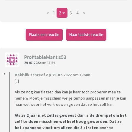
heeft. Ik denk dat ze het zo wel lekker makkelijk vindt, ze
«
1
2
3
4
»
hoeft nu zelf nooit meer naar een supermarkt.
Maar ondertussen zou ze best weer zelf kunnen gaan. Ze is
niet ziek en kan nog fietsen. Het staat me een beetje tegen
om als bezorger gebruikt te worden als er niet echt meer
Plaats een reactie
Naar laatste reactie
een reden voor is. Maar hoe breng ik dat nou netjes?
Het is niet dat het heel lastig voor mij is want ik ga toch voor
mezelf, het gaat nooit om heel veel en ze betaalt me altijd
ProfitableMantis53
meteen terug. Het is meer een principe ding, waarom ga je
29-07-2022
om 17:54
niet gewoon zelf?
Bakblik schreef op 29-07-2022 om 17:48:
Of zouden jullie er niet moeilijk over doen en het maar zo
[..]
laten?
Als ze nog kan fietsen dan kan je haar toch proberen mee te
nemen? Moet je misschien wel je tempo aanpassen maar je kan
haar wel weer het vertrouwen geven dat ze het zelf kan.
Als ze 2 jaar niet zelf is geweest dan is de drempel om het
zelf te doen misschien wel heel hoog geworden. Dat ze
het spannend vindt om alleen die 3 straten over te