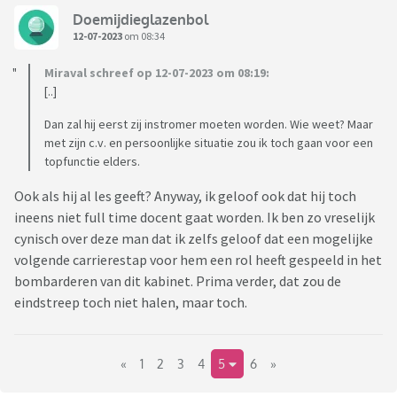
Doemijdieglazenbol
12-07-2023
om 08:34
Miraval schreef op 12-07-2023 om 08:19:
[..]
Dan zal hij eerst zij instromer moeten worden. Wie weet? Maar
met zijn c.v. en persoonlijke situatie zou ik toch gaan voor een
topfunctie elders.
Ook als hij al les geeft? Anyway, ik geloof ook dat hij toch
ineens niet full time docent gaat worden. Ik ben zo vreselijk
cynisch over deze man dat ik zelfs geloof dat een mogelijke
volgende carrierestap voor hem een rol heeft gespeeld in het
bombarderen van dit kabinet. Prima verder, dat zou de
eindstreep toch niet halen, maar toch.
«
1
2
3
4
5
6
»