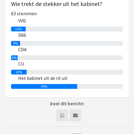
Wie trekt de stekker uit het kabinet?
63 stemmen
VVD
13%
D66
8%
CDA
6%
CU
14%
Het kabinet zit de rit uit
59%
Deel dit bericht: