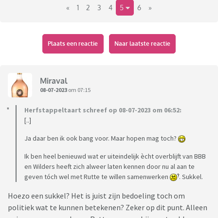
«
1
2
3
4
5
6
»
Plaats een reactie
Naar laatste reactie
Miraval
08-07-2023
om 07:15
Herfstappeltaart schreef op 08-07-2023 om 06:52:
[..]
Ja daar ben ik ook bang voor. Maar hopen mag toch?
Ik ben heel benieuwd wat er uiteindelijk ècht overblijft van BBB
en Wilders heeft zich alweer laten kennen door nu al aan te
geven tóch wel met Rutte te willen samenwerken
. Sukkel.
Hoezo een sukkel? Het is juist zijn bedoeling toch om
politiek wat te kunnen betekenen? Zeker op dit punt. Alleen