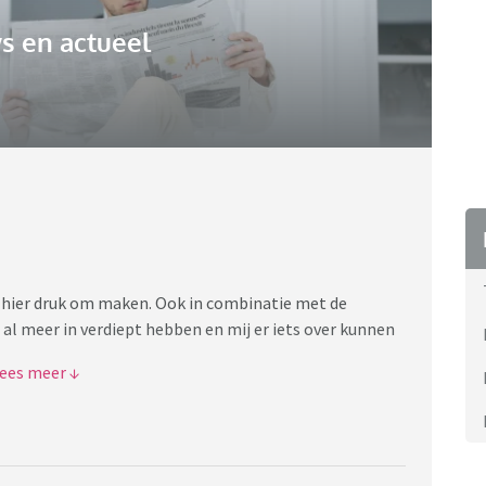
s en actueel
 hier druk om maken. Ook in combinatie met de
r al meer in verdiept hebben en mij er iets over kunnen
t dat straks enkele multinationals en een ngo’s de
ok niet heel aantrekkelijk in de oren.
oor waarschuwen zijn ook tegen vaccinatie (in ieder
teem).
rgen maken om het WEF, maar wel voor vaccineren zijn?