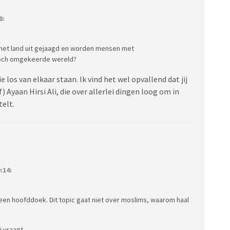
8:
et land uit gejaagd en worden mensen met
 toch omgekeerde wereld?
 los van elkaar staan. Ik vind het wel opvallend dat jij
 Ayaan Hirsi Ali, die over allerlei dingen loog om in
telt.
:14:
een hoofddoek. Dit topic gaat niet over moslims, waarom haal
j vraagt.