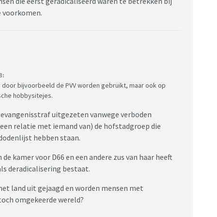
nsen die eerst geradicaliseerd waren te betrekken bij
te voorkomen.
3:
ie door bijvoorbeeld de PVV worden gebruikt, maar ook op
ische hobbysitejes.
s gevangenisstraf uitgezeten vanwege verboden
een relatie met iemand van) de hofstadgroep die
 dodenlijst hebben staan.
n de kamer voor D66 en een andere zus van haar heeft
als deradicalisering bestaat.
et land uit gejaagd en worden mensen met
s toch omgekeerde wereld?