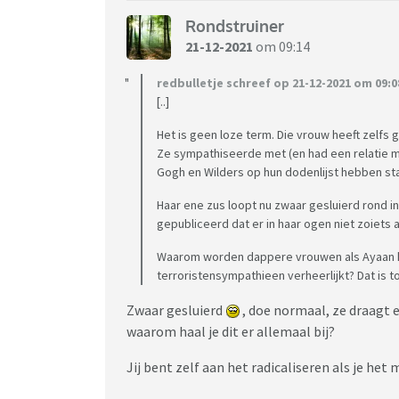
Rondstruiner
21-12-2021
om 09:14
redbulletje schreef op 21-12-2021 om 09:0
[..]
Het is geen loze term. Die vrouw heeft zelf
Ze sympathiseerde met (en had een relatie m
Gogh en Wilders op hun dodenlijst hebben st
Haar ene zus loopt nu zwaar gesluierd rond i
gepubliceerd dat er in haar ogen niet zoiets a
Waarom worden dappere vrouwen als Ayaan h
terroristensympathieen verheerlijkt? Dat is
Zwaar gesluierd
, doe normaal, ze draagt 
waarom haal je dit er allemaal bij?
Jij bent zelf aan het radicaliseren als je het m