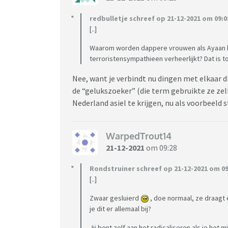
redbulletje schreef op 21-12-2021 om 09:0
[..]
Waarom worden dappere vrouwen als Ayaan h
terroristensympathieen verheerlijkt? Dat is
Nee, want je verbindt nu dingen met elkaar die
de “gelukszoeker” (die term gebruikte ze zelf)
Nederland asiel te krijgen, nu als voorbeeld s
WarpedTrout14
21-12-2021
om 09:28
Rondstruiner schreef op 21-12-2021 om 09
[..]
Zwaar gesluierd
, doe normaal, ze draagt 
je dit er allemaal bij?
Jij bent zelf aan het radicaliseren als je het mi