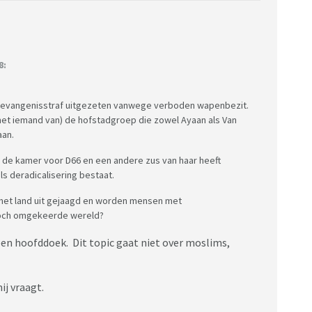
8:
s gevangenisstraf uitgezeten vanwege verboden wapenbezit.
et iemand van) de hofstadgroep die zowel Ayaan als Van
aan.
n de kamer voor D66 en een andere zus van haar heeft
ls deradicalisering bestaat.
et land uit gejaagd en worden mensen met
 toch omgekeerde wereld?
een hoofddoek. Dit topic gaat niet over moslims,
ij vraagt.