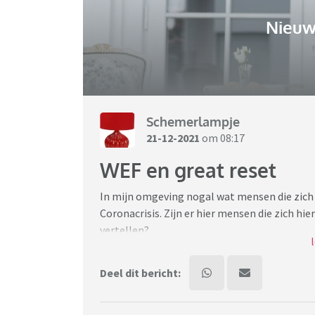
Nieuw
Schemerlampje
21-12-2021
om 08:17
WEF en great reset
In mijn omgeving nogal wat mensen die zich
Coronacrisis. Zijn er hier mensen die zich hie
vertellen?
Ik heb er al wel wat over gelezen, en het fei
regels gaan bepalen op de wereld klinkt mij o
Deel dit bericht:
Maar de mensen die ik ken die hier heel erg v
geval die van henzelf, want goed immuunsys
En kan dat niet los van elkaar staan? Je zo