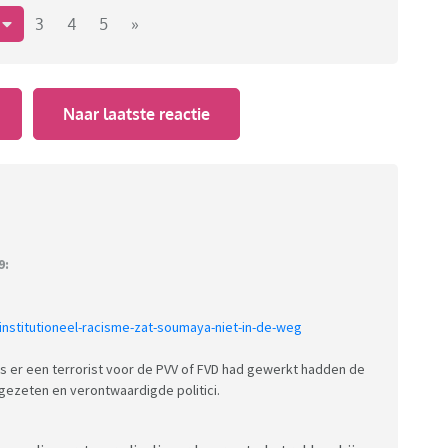
2
3
4
5
»
Naar laatste reactie
9:
institutioneel-racisme-zat-soumaya-niet-in-de-weg
ls er een terrorist voor de PVV of FVD had gewerkt hadden de
gezeten en verontwaardigde politici.