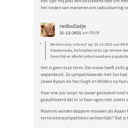
Het lijkt mij juist een uitstekend idee om me
het vinden van manieren om radicalisering 
redbulletje
21-12-2021
om 09:08
Wednesday schreef op 21-12-2021 om 09:0
Staatsmedia, hofstadterrorist zijn termen d
GeenStijl en allerlei onbetrouwbare populist
Het is geen loze term. Die vrouw heeft zelf
wapenbezit. Ze sympathiseerde met (en had 
zowel Ayaan als Van Gogh en Wilders op hun
Haar ene zus loopt nu zwaar gesluierd rond i
gepubliceerd dat er in haar ogen niet zoiets 
Waarom worden dappere vrouwen als Ayaan h
terroristensympathieen verheerlijkt? Dat i