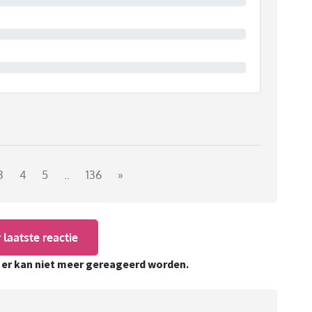
3
4
5
..
136
»
 laatste reactie
, er kan niet meer gereageerd worden.