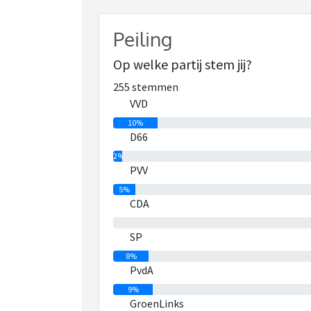
Peiling
Op welke partij stem jij?
255 stemmen
VVD
10%
D66
2%
PVV
5%
CDA
0%
SP
8%
PvdA
9%
GroenLinks