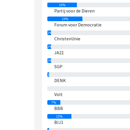
16%
Partij voor de Dieren
19%
Forum voor Democratie
2%
ChristenUnie
2%
JA21
2%
SGP
1%
DENK
0%
Volt
7%
BBB
13%
BIJ1