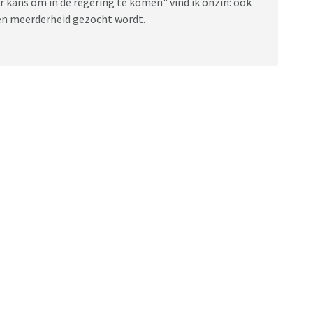
r kans om in de regering te komen" vind ik onzin: ook
een meerderheid gezocht wordt.