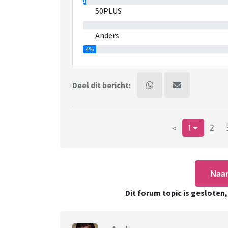
1%
50PLUS
0%
Anders
4%
Deel dit bericht:
«
1
2
Naar
Dit forum topic is gesloten