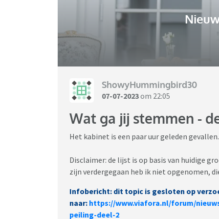
Nieuw
ShowyHummingbird30
07-07-2023
om 22:05
Wat ga jij stemmen - de
Het kabinet is een paar uur geleden gevallen.
Disclaimer: de lijst is op basis van huidige 
zijn verdergegaan heb ik niet opgenomen, die
Infobericht: dit topic is gesloten op verzo
naar:
https://www.viafora.nl/forum/nieuw
peiling-deel-2