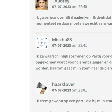
_Audrey
07-07-2023
om 22:40
Ik ga serieus over BBB nadenken. Ik denk dat
momenteel en daar moeten we echt eens va
Mischa83
07-07-2023
om 22:41
Ik ga waarschijnlijk stemmen op Partij voor 
opgekomen wordt voor dierenbelangen en dat 
worden. Daarom gaat mijn stem naar de dier
haarklover
07-07-2023
om 23:01
Ik stem gewoon op een partij die bij mijn st