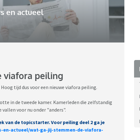
s en actueel
 viafora peiling
 Hoog tijd dus voor een nieuwe viafora peiling.
grootte in de tweede kamer. Kamerleden die zelfstandig
 vallen voor nu onder "anders".
ek van de topicstarter. Voor peiling deel 2 ga je
s-en-actueel/wat-ga-jij-stemmen-de-viafora-